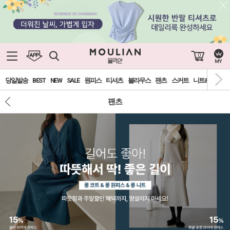
0
당일발송
BEST
NEW
SALE
원피스
티셔츠
블라우스
팬츠
스커트
니트&가디건
팬츠