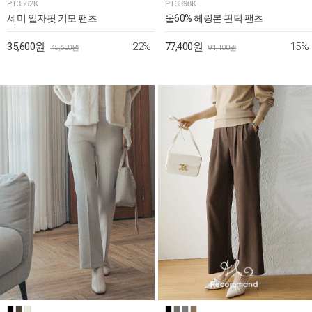
PT3562K
PT3398K
세미 일자핏 기모 팬츠
울60% 헤링본 핀턱 팬츠
22%
15%
35,600원
77,400원
45,600원
91,100원