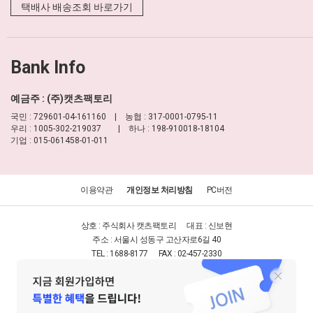
택배사 배송조회 바로가기
Bank Info
예금주 : (주)캣츠팩토리
국민 : 729601-04-161160 | 농협 : 317-0001-0795-11
우리 : 1005-302-219037 | 하나 : 198-910018-18104
기업 : 015-061458-01-011
이용약관
개인정보 처리방침
PC버전
상호 : 주식회사 캣츠팩토리
대표 : 신보현
주소 : 서울시 성동구 고산자로6길 40
TEL : 1688-8177
FAX : 02-457-2330
사업자등록번호 : 204-86-16277
(사업자정보확인)
통신판매업신고 : 제2013-서울성동-0032호
개인정보담당자 : 신보현
이메일 :
help@moulian.com