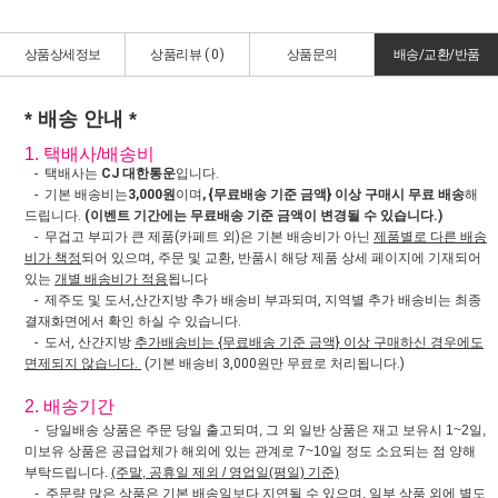
상품상세정보
상품리뷰 (
0
)
상품문의
배송/교환/반품
* 배송 안내 *
1. 택배사/배송비
- 택배사는
CJ 대한통운
입니다.
- 기본 배송비는
3,000원
이며
, {무료배송 기준 금액} 이상 구매시 무료 배송
해
드립니다.
(이벤트 기간에는 무료배송 기준 금액이 변경될 수 있습니다.)
- 무겁고 부피가 큰 제품(카페트 외)은 기본 배송비가 아닌
제품별로 다른 배송
비가 책정
되어 있으며, 주문 및 교환, 반품시 해당 제품 상세 페이지에 기재되어
있는
개별 배송비가 적용
됩니다
- 제주도 및 도서,산간지방 추가 배송비 부과되며, 지역별 추가 배송비는 최종
결재화면에서 확인 하실 수 있습니다.
- 도서, 산간지방
추가배송비는 {무료배송 기준 금액} 이상 구매하신 경우에도
면제되지 않습니다.
(기본 배송비 3,000원만 무료로 처리됩니다.)
2. 배송기간
- 당일배송 상품은 주문 당일 출고되며, 그 외 일반 상품은 재고 보유시 1~2일,
미보유 상품은 공급업체가 해외에 있는 관계로 7~10일 정도 소요되는 점 양해
부탁드립니다.
(주말, 공휴일 제외 / 영업일(평일) 기준)
- 주문량 많은 상품은 기본 배송일보다 지연될 수 있으며, 일부 상품 외에 별도