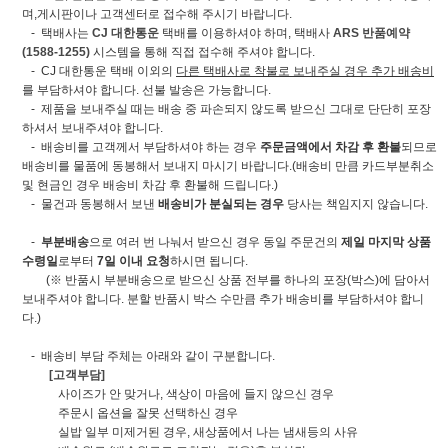
며,게시판이나 고객센터로 접수해 주시기 바랍니다.
- 택배사는
CJ 대한통운
택배를 이용하셔야 하며, 택배사
ARS 반품예약
(1588-1255)
시스템을 통해 직접 접수해 주셔야 합니다.
- CJ 대한통운 택배 이외의
다른 택배사로 착불로 보내주실 경우 추가 배송비
를 부담하셔야 합니다. 선불 발송은 가능합니다.
- 제품을 보내주실 때는 배송 중 파손되지 않도록 받으신 그대로 단단히 포장
하셔서 보내주셔야 합니다.
- 배송비를 고객께서 부담하셔야 하는 경우
주문금액에서 차감 후 환불
되므로
배송비를 물품에 동봉해서 보내지 마시기 바랍니다.(배송비 만큼 카드부분취소
및 현금인 경우 배송비 차감 후 환불해 드립니다.)
- 물건과 동봉해서 보낸
배송비가 분실되는 경우
당사는 책임지지 않습니다.
-
부분배송
으로 여러 번 나눠서 받으신 경우 동일 주문건의
제일 마지막 상품
수령일
로부터
7일 이내 요청
하시면 됩니다.
(※ 반품시 부분배송으로 받으신 상품 전부를 하나의 포장(박스)에 담아서
보내주셔야 합니다. 분할 반품시 박스 수만큼 추가 배송비를 부담하셔야 합니
다.)
- 배송비 부담 주체는 아래와 같이 구분합니다.
[고객부담]
사이즈가 안 맞거나, 색상이 마음에 들지 않으신 경우
주문시 옵션을 잘못 선택하신 경우
실밥 일부 미제거된 경우, 새상품에서 나는 냄새등의 사유