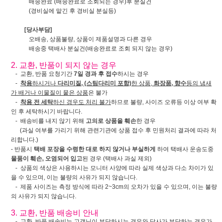
배송완료 (배송완료로 조회되는 경우)후 분실건
(경비실에 맡긴 후 경비실 분실등)
[당사부담]
오배송, 상품불량, 상품이 제품설명과 다른 경우
배송중 택배사 분실건(배송완료로 조회 되지 않는 경우)
2. 교환, 반품이 되지 않는 경우
- 교환, 반품 요청기간
7일 경과 후 접수
하시는 경우
-
착용
하시거나
다리미질, (스팀다리미 포함)
한 상품,
화장품, 향수
등의 냄새
가 배거나 이물질이 뭍은 상품
은 불가
-
착용 전 세탁
하신 경우도 처리 불가
하므로 불량, 사이즈 오류등 이상 여부 확
인 후 세탁하시기 바랍니다.
- 배송비를 내지 않기 위해
고의로 상품을 훼손
한 경우
(과실 여부를 가리기 위해 관련기관에 상품 접수 후 민원처리 결과에 따라 처
리합니다.)
- 반품시
택배 포장을 수령한 대로 하지 않거나 부실하게
하여 택배사 운송도중
물품이 훼손, 오염되어 입고
된 경우 (택배사 과실 제외)
- 상품의 색상은 사용하시는 모니터 사양에 따라 실제 색상과 다소 차이가 있
을 수 있으며, 이는 불량의 사유가 되지 않습니다.
- 제품 사이즈는 측정 방식에 따라 2~3cm의 오차가 있을 수 있으며, 이는 불량
의 사유가 되지 않습니다.
3. 교환, 반품 배송비 안내
- 교환, 반품 배송비는 고객님이 부담하시는 경우와 당사가 부담하는 경우가