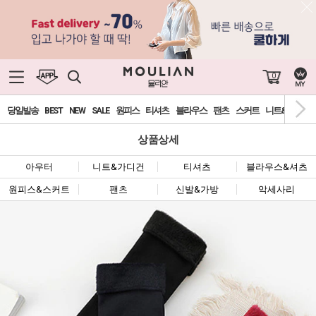
0
당일발송
BEST
NEW
SALE
원피스
티셔츠
블라우스
팬츠
스커트
니트&가디건
상품상세
아우터
니트&가디건
티셔츠
블라우스&셔츠
원피스&스커트
팬츠
신발&가방
악세사리