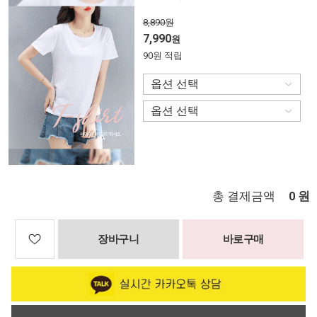
8,890원
7,990
원
90원 적립
총 결제금액
원
0
장바구니
바로구매