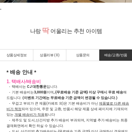
"
딱
나랑
어울리는 추천 아이템
상품상세정보
상품리뷰 (
0
)
상품문의
배송/교환/반품
* 배송 안내 *
1. 택배사/배송비
- 택배사는
CJ 대한통운
입니다.
- 기본 배송비는
3,000원
이며
, {무료배송 기준 금액} 이상 구매시 무료 배송
해
드립니다.
(이벤트 기간에는 무료배송 기준 금액이 변경될 수 있습니다.)
- 무겁고 부피가 큰 제품(카페트 외)은 기본 배송비가 아닌
제품별로 다른 배송
비가 책정
되어 있으며, 주문 및 교환, 반품시 해당 제품 상세 페이지에 기재되어
있는
개별 배송비가 적용
됩니다
- 제주도 및 도서,산간지방 추가 배송비 부과되며, 지역별 추가 배송비는 최종
결재화면에서 확인 하실 수 있습니다.
- 도서, 산간지방
추가배송비는 {무료배송 기준 금액} 이상 구매하신 경우에도