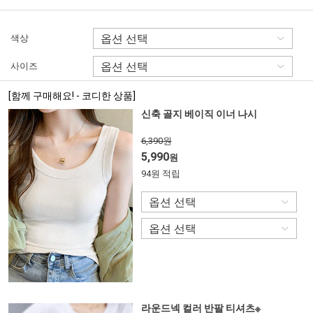
색상
사이즈
[함께 구매해요! - 코디한 상품]
신축 골지 베이직 이너 나시
6,390원
5,990
원
94원 적립
라운드넥 컬러 반팔 티셔츠※