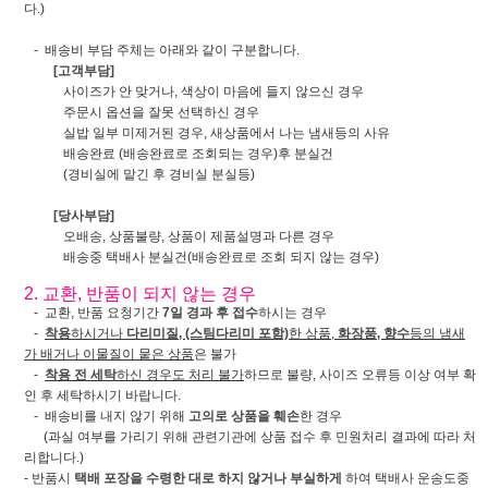
다.)
- 배송비 부담 주체는 아래와 같이 구분합니다.
[고객부담]
사이즈가 안 맞거나, 색상이 마음에 들지 않으신 경우
주문시 옵션을 잘못 선택하신 경우
실밥 일부 미제거된 경우, 새상품에서 나는 냄새등의 사유
배송완료 (배송완료로 조회되는 경우)후 분실건
(경비실에 맡긴 후 경비실 분실등)
[당사부담]
오배송, 상품불량, 상품이 제품설명과 다른 경우
배송중 택배사 분실건(배송완료로 조회 되지 않는 경우)
2. 교환, 반품이 되지 않는 경우
- 교환, 반품 요청기간
7일 경과 후 접수
하시는 경우
-
착용
하시거나
다리미질, (스팀다리미 포함)
한 상품,
화장품, 향수
등의 냄새
가 배거나 이물질이 뭍은 상품
은 불가
-
착용 전 세탁
하신 경우도 처리 불가
하므로 불량, 사이즈 오류등 이상 여부 확
인 후 세탁하시기 바랍니다.
- 배송비를 내지 않기 위해
고의로 상품을 훼손
한 경우
(과실 여부를 가리기 위해 관련기관에 상품 접수 후 민원처리 결과에 따라 처
리합니다.)
- 반품시
택배 포장을 수령한 대로 하지 않거나 부실하게
하여 택배사 운송도중