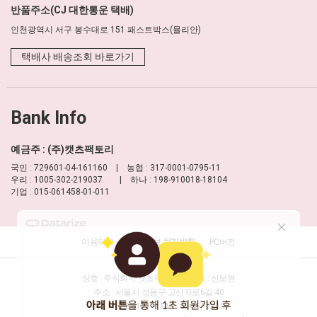
반품주소(CJ 대한통운 택배)
인천광역시 서구 봉수대로 151 패스트박스(뮬리안)
택배사 배송조회 바로가기
Bank Info
예금주 : (주)캣츠팩토리
국민 : 729601-04-161160 | 농협 : 317-0001-0795-11
우리 : 1005-302-219037 | 하나 : 198-910018-18104
기업 : 015-061458-01-011
이용약관
개인정보 처리방침
PC버전
상호 : 주식회사 캣츠팩토리
대표 : 신보현
주소 : 서울시 성동구 고산자로6길 40
TEL : 1688-8177
FAX : 02-457-2330