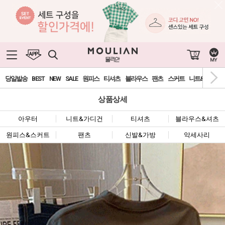
0
당일발송
BEST
NEW
SALE
원피스
티셔츠
블라우스
팬츠
스커트
니트&가디건
상품상세
아우터
니트&가디건
티셔츠
블라우스&셔츠
원피스&스커트
팬츠
신발&가방
악세사리