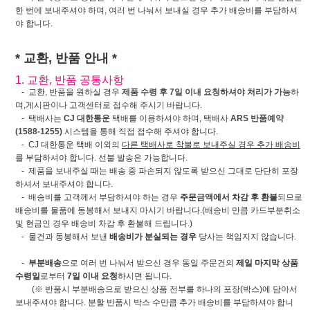
한 번에 보내주셔야 하며, 여러 번 나눠서 보내실 경우 추가 배송비를 부담하셔
야 합니다.
* 교환, 반품 안내 *
1. 교환, 반품 공통사항
- 교환, 반품을 원하실 경우
제품 수령 후 7일 이내 요청하셔야 처리가 가능
하
며,게시판이나 고객센터로 접수해 주시기 바랍니다.
- 택배사는
CJ 대한통운
택배를 이용하셔야 하며, 택배사
ARS 반품예약
(1588-1255)
시스템을 통해 직접 접수해 주셔야 합니다.
- CJ 대한통운 택배 이외의
다른 택배사로 착불로 보내주실 경우 추가 배송비
를 부담하셔야 합니다. 선불 발송은 가능합니다.
- 제품을 보내주실 때는 배송 중 파손되지 않도록 받으신 그대로 단단히 포장
하셔서 보내주셔야 합니다.
- 배송비를 고객께서 부담하셔야 하는 경우
주문금액에서 차감 후 환불
되므로
배송비를 물품에 동봉해서 보내지 마시기 바랍니다.(배송비 만큼 카드부분취소
및 현금인 경우 배송비 차감 후 환불해 드립니다.)
- 물건과 동봉해서 보낸
배송비가 분실되는 경우
당사는 책임지지 않습니다.
-
부분배송
으로 여러 번 나눠서 받으신 경우 동일 주문건의
제일 마지막 상품
수령일
로부터
7일 이내 요청
하시면 됩니다.
(※ 반품시 부분배송으로 받으신 상품 전부를 하나의 포장(박스)에 담아서
보내주셔야 합니다. 분할 반품시 박스 수만큼 추가 배송비를 부담하셔야 합니