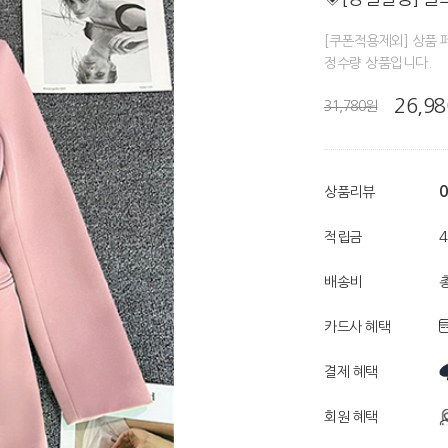
[쿠폰적용제외] 상품 
정수량 상품입니다.
26,9
31,780원
0
상품리뷰
적립금
배송비
총
카드사 혜택
결제 혜택
회원 혜택