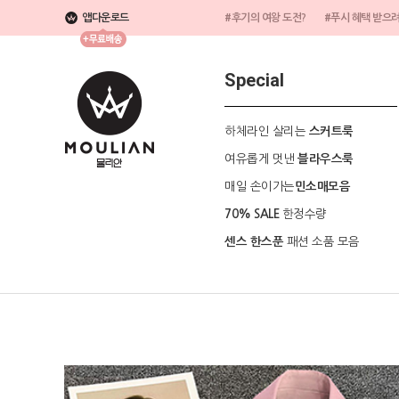
앱다운로드
#후기의 여왕 도전?
#푸시 혜택 받으
Special
하체라인 살리는
스커트룩
여유롭게 멋낸
블라우스룩
매일 손이가는
민소매모음
한정수량
70% SALE
패션 소품 모음
센스 한스푼