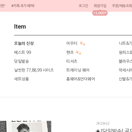
려면?
#카톡 추가 혜택!
로그인
회원가입
주문/배송조회
Item
아우터
니트&
오늘의 신상
베스트 99
팬츠
원피스
당일발송
티셔츠
블라우
날씬한 77,88,99 사이즈
트레이닝 웨어
악세사
세트상품
홈웨어&언더웨어
신발&
JK2842
◈[당일발송] 골