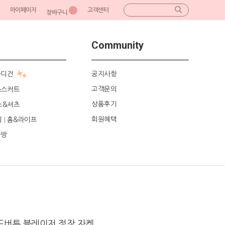
마이페이지
고객센터
장바구니
Community
가디건
공지사항
고객문의
&스커트
상품후기
스&셔츠
회원혜택
리
홈&라이프
|
가방
드버튼 블레이저 정장 자켓