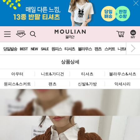
0
당일발송
BEST
NEW
SALE
원피스
티셔츠
블라우스
팬츠
스커트
니트&가디건
상품상세
아우터
니트&가디건
티셔츠
블라우스&셔츠
원피스&스커트
팬츠
신발&가방
악세사리