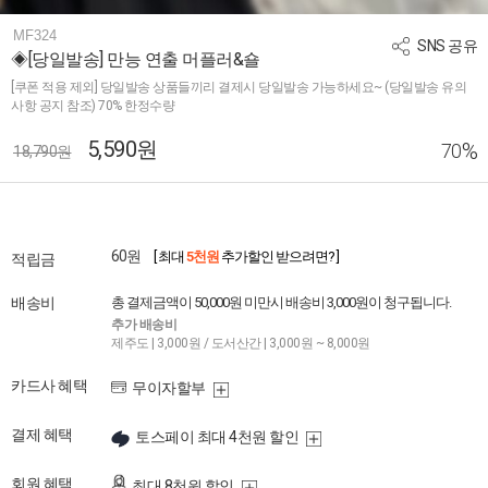
MF324
SNS 공유
◈[당일발송] 만능 연출 머플러&숄
[쿠폰 적용 제외] 당일발송 상품들끼리 결제시 당일발송 가능하세요~ (당일발송 유의
사항 공지 참조) 70% 한정수량
5,590원
%
70
18,790원
60원
[ 최대
5천원
추가할인 받으려면? ]
적립금
배송비
총 결제금액이 50,000원 미만시 배송비 3,000원이 청구됩니다.
추가 배송비
제주도 | 3,000원 / 도서산간 | 3,000원 ~ 8,000원
카드사 혜택
무이자할부
결제 혜택
토스페이 최대 4천원 할인
회원 혜택
최대 8천원 할인