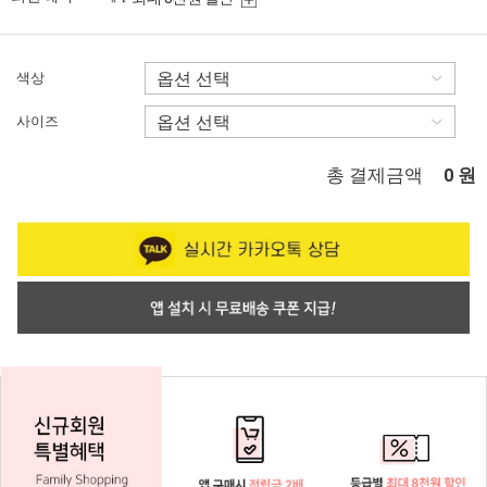
색상
사이즈
총 결제금액
원
0