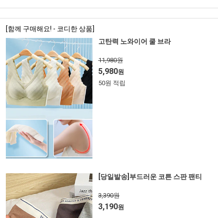
[함께 구매해요! - 코디한 상품]
고탄력 노와이어 쿨 브라
11,980원
5,980
원
50원 적립
[당일발송]부드러운 코튼 스판 팬티
3,390원
3,190
원