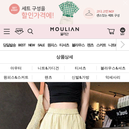
당일발송
BEST
NEW
SALE
원피스
티셔츠
블라우스
팬츠
스커트
니트&가디건
상품상세
아우터
니트&가디건
티셔츠
블라우스&셔츠
원피스&스커트
팬츠
신발&가방
악세사리