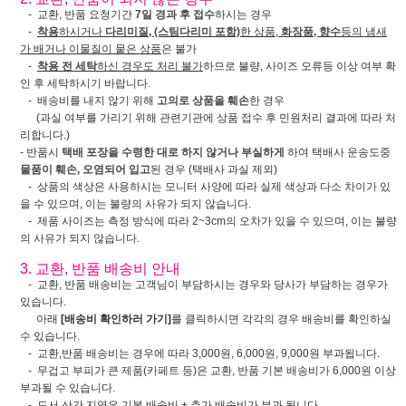
- 교환, 반품 요청기간
7일 경과 후 접수
하시는 경우
-
착용
하시거나
다리미질, (스팀다리미 포함)
한 상품,
화장품, 향수
등의 냄새
가 배거나 이물질이 뭍은 상품
은 불가
-
착용 전 세탁
하신 경우도 처리 불가
하므로 불량, 사이즈 오류등 이상 여부 확
인 후 세탁하시기 바랍니다.
- 배송비를 내지 않기 위해
고의로 상품을 훼손
한 경우
(과실 여부를 가리기 위해 관련기관에 상품 접수 후 민원처리 결과에 따라 처
리합니다.)
- 반품시
택배 포장을 수령한 대로 하지 않거나 부실하게
하여 택배사 운송도중
물품이 훼손, 오염되어 입고
된 경우 (택배사 과실 제외)
- 상품의 색상은 사용하시는 모니터 사양에 따라 실제 색상과 다소 차이가 있
을 수 있으며, 이는 불량의 사유가 되지 않습니다.
- 제품 사이즈는 측정 방식에 따라 2~3cm의 오차가 있을 수 있으며, 이는 불량
의 사유가 되지 않습니다.
3. 교환, 반품 배송비 안내
- 교환, 반품 배송비는 고객님이 부담하시는 경우와 당사가 부담하는 경우가
있습니다.
아래
[배송비 확인하러 가기]
를 클릭하시면 각각의 경우 배송비를 확인하실
수 있습니다.
- 교환,반품 배송비는 경우에 따라 3,000원, 6,000원, 9,000원 부과됩니다.
- 무겁고 부피가 큰 제품(카페트 등)은 교환, 반품 기본 배송비가 6,000원 이상
부과될 수 있습니다.
- 도서 산간 지역은 기본 배송비 + 추가 배송비가 부과 됩니다.