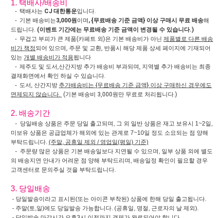
1. 택배사/배송비
- 택배사는
CJ 대한통운
입니다.
- 기본 배송비는
3,000원
이며
, {무료배송 기준 금액} 이상 구매시 무료 배송
해
드립니다.
(이벤트 기간에는 무료배송 기준 금액이 변경될 수 있습니다.)
- 무겁고 부피가 큰 제품(카페트 외)은 기본 배송비가 아닌
제품별로 다른 배송
비가 책정
되어 있으며, 주문 및 교환, 반품시 해당 제품 상세 페이지에 기재되어
있는
개별 배송비가 적용
됩니다
- 제주도 및 도서,산간지방 추가 배송비 부과되며, 지역별 추가 배송비는 최종
결재화면에서 확인 하실 수 있습니다.
- 도서, 산간지방
추가배송비는 {무료배송 기준 금액} 이상 구매하신 경우에도
면제되지 않습니다.
(기본 배송비 3,000원만 무료로 처리됩니다.)
2. 배송기간
- 당일배송 상품은 주문 당일 출고되며, 그 외 일반 상품은 재고 보유시 1~2일,
미보유 상품은 공급업체가 해외에 있는 관계로 7~10일 정도 소요되는 점 양해
부탁드립니다.
(주말, 공휴일 제외 / 영업일(평일) 기준)
- 주문량 많은 상품은 기본 배송일보다 지연될 수 있으며, 일부 상품 외에 별도
의 배송지연 안내가 어려운 점 양해 부탁드리며, 배송일정 확인이 필요할 경우
고객센터로 문의주실 것을 부탁드립니다.
3. 당일배송
- 당일발송이라고 표시된(또는 아이콘 부착된) 상품에 한해 당일 출고됩니다.
- 주말(토,일)에도 당일발송 가능합니다. (공휴일, 명절, 근로자의 날 제외).
- 당일발송 마감시간 오후3시 이전까지 결제가 완료되어야 합니다.