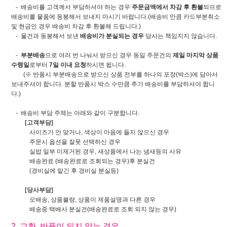
- 배송비를 고객께서 부담하셔야 하는 경우
주문금액에서 차감 후 환불
되므로
배송비를 물품에 동봉해서 보내지 마시기 바랍니다.(배송비 만큼 카드부분취소
및 현금인 경우 배송비 차감 후 환불해 드립니다.)
- 물건과 동봉해서 보낸
배송비가 분실되는 경우
당사는 책임지지 않습니다.
-
부분배송
으로 여러 번 나눠서 받으신 경우 동일 주문건의
제일 마지막 상품
수령일
로부터
7일 이내 요청
하시면 됩니다.
(※ 반품시 부분배송으로 받으신 상품 전부를 하나의 포장(박스)에 담아서
보내주셔야 합니다. 분할 반품시 박스 수만큼 추가 배송비를 부담하셔야 합니
다.)
- 배송비 부담 주체는 아래와 같이 구분합니다.
[고객부담]
사이즈가 안 맞거나, 색상이 마음에 들지 않으신 경우
주문시 옵션을 잘못 선택하신 경우
실밥 일부 미제거된 경우, 새상품에서 나는 냄새등의 사유
배송완료 (배송완료로 조회되는 경우)후 분실건
(경비실에 맡긴 후 경비실 분실등)
[당사부담]
오배송, 상품불량, 상품이 제품설명과 다른 경우
배송중 택배사 분실건(배송완료로 조회 되지 않는 경우)
2. 교환, 반품이 되지 않는 경우