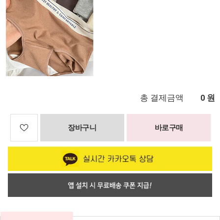
총 결제금액
원
0
장바구니
바로구매