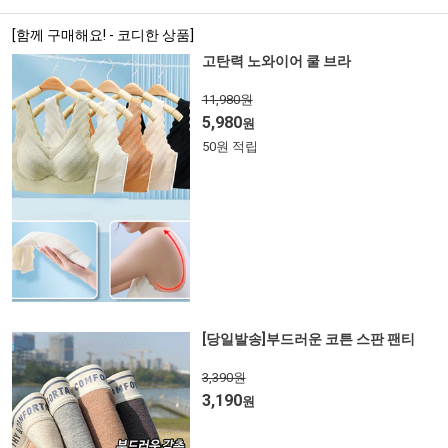
[함께 구매해요! - 코디한 상품]
고탄력 노와이어 쿨 브라
11,980원
5,980
원
50원 적립
[당일발송]부드러운 코튼 스판 팬티
3,390원
3,190
원