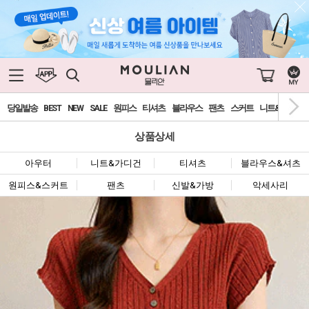
당일발송
BEST
NEW
SALE
원피스
티셔츠
블라우스
팬츠
스커트
니트&가디건
상품상세
아우터
니트&가디건
티셔츠
블라우스&셔츠
원피스&스커트
팬츠
신발&가방
악세사리