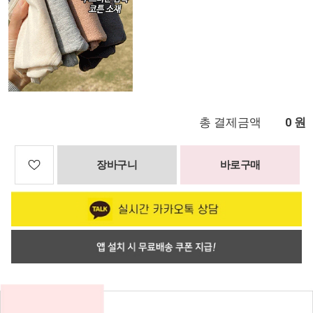
총 결제금액
원
0
장바구니
바로구매