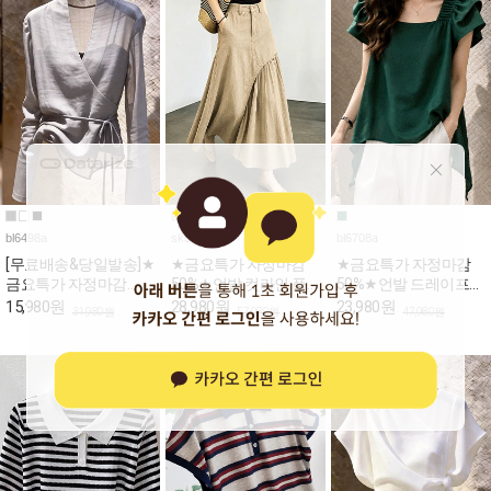
bl6498a
sk5298a
bl6708a
[무료배송&당일발송]★
★금요특가 자정마감
★금요특가 자정마감
금요특가 자정마감
50%★언발 컷라인 플
50%★언발 드레이프
50%★여리핏 시스루
레어 A 스커트
퍼프 스퀘어 블라우스
15,980원
28,980원
23,980원
31,980원
57,980원
47,980원
브이넥 랩 블라우스