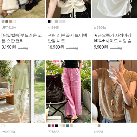
UPT410A
kn5445
ts7304a
[당일발송]부드러운 코
셔링 리본 골지 브이넥
★금요특가 자정마감
튼 스판 팬티
반팔 니트
50%★사이드 셔링 슬
림핏 반팔 티셔츠
3,190원
16,980원
9,980원
3,390원
18,180원
19,980원
hw0296a
PT5853
cd3581