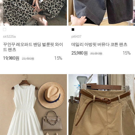
sk5225a
pt6437
꾸안꾸 레오파드 밴딩 벌룬핏 와이
데일리 아방핏 버뮤다 코튼 팬츠
드 팬츠
15%
25,980원
30,580원
15%
19,980원
23,480원