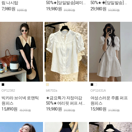
림 나시탑
50%★[당일발송]페미
50%★◈[당일발송] 스
닌 프릴 뷔스티에 민소
퀘어넥 스카이 퍼프 롱
7,980원
19,980원
29,980원
8,880원
39,980원
59,980원
매 블라우스
원피스
OP12382
bl6702a
OP11631A
빅카라 브이넥 로맨틱
★금요특가 자정마감
여성스러운 주름 퍼프
원피스
50%★여리핏 퍼프 셔
원피스
링 반소매 블라우스
15,890원
19,980원
15,980원
16,990원
39,980원
31,980원