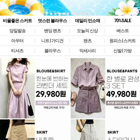
비율좋은 스커트
멋스런 블라우스
데일리 민소매
70%SALE
당일발송
밴딩 팬츠
오늘의 신상
베스트
아우터
니트 | 가디건
팬츠
원피스 | 스커트
티셔츠
블라우스
악세사리
신발 | 가방