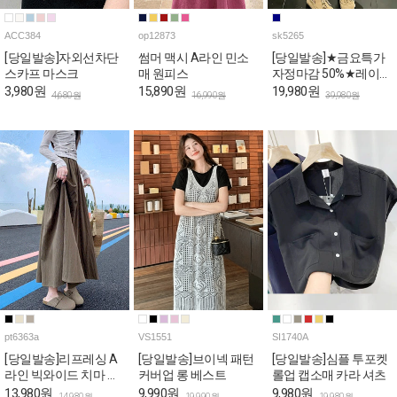
ACC384
op12873
sk5265
[당일발송]자외선차단
썸머 맥시 A라인 민소
[당일발송]★금요특가
스카프 마스크
매 원피스
자정마감 50%★레이스
사이드 슬릿 A라인 스
3,980원
15,890원
19,980원
4,680원
16,990원
39,980원
커트
pt6363a
VS1551
SI1740A
[당일발송]리프레싱 A
[당일발송]브이넥 패턴
[당일발송]심플 투포켓
라인 빅와이드 치마 밴
커버업 롱 베스트
롤업 캡소매 카라 셔츠
딩 팬츠
13,980원
9,990원
9,980원
14,980원
19,990원
19,980원