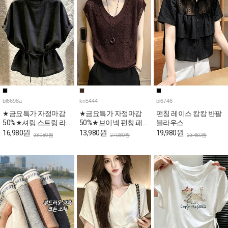
bl6698a
kn5444
bl6746
★금요특가 자정마감
★금요특가 자정마감
펀칭 레이스 캉캉 반팔
50%★셔링 스트링 라
50%★브이넥 펀칭 패
블라우스
운드 여름 블라우스
턴 캡소매 니트탑
16,980원
13,980원
19,980원
33,980원
27,980원
23,480원