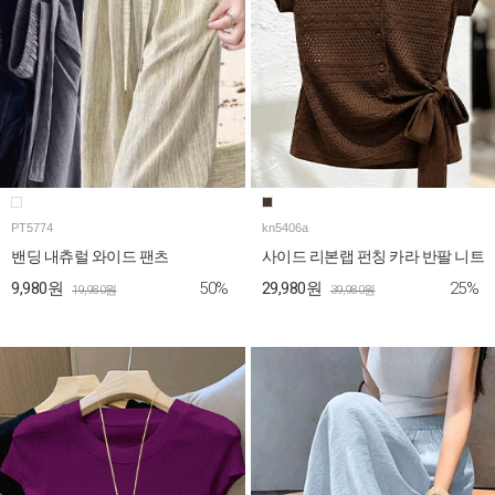
PT5774
kn5406a
밴딩 내츄럴 와이드 팬츠
사이드 리본랩 펀칭 카라 반팔 니트
50%
25%
9,980원
29,980원
19,980원
39,980원