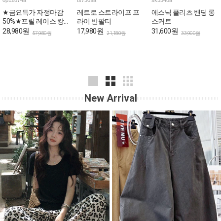
op12874a
ts7309a
sk5348a
★금요특가 자정마감
레트로 스트라이프 프
에스닉 플리츠 밴딩 롱
50%★프릴 레이스 캉
라이 반팔티
스커트
캉 로맨틱 민소매 원피
28,980원
17,980원
31,600원
57,980원
21,180원
33,900원
스
New Arrival