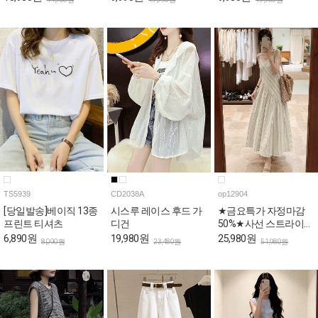
TS5939
CD2038A
op12904
[당일발송]베이직 13종
시스루 레이스 후드 가
★금요특가 자정마감
프린트 티셔츠
디건
50%★사선 스트라이프
스퀘어 나시 원피스
6,890원
19,980원
25,980원
8,090원
23,480원
51,980원