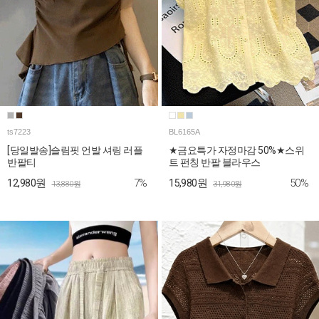
ts7223
BL6165A
[당일발송]슬림핏 언발 셔링 러플
★금요특가 자정마감 50%★스위
반팔티
트 펀칭 반팔 블라우스
7%
50%
12,980원
15,980원
13,880원
31,980원