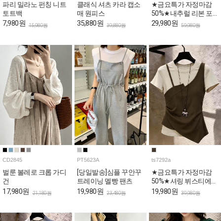
파리 밀라노 펀칭 니트
클래식 셔츠 카라 캡소
★금요특가 자정마감
토트백
매 원피스
50%★내추럴 리본 포
인트 A라인 데일리 스
7,980원
35,880원
29,980원
15,980원
39,880원
59,980원
커트
CD2845
PT5623A
ts7292a
벌룬 볼레로 크롭 가디
[당일발송]심플 꾸안꾸
★금요특가 자정마감
건
트레이닝 멜빵 팬츠
50%★셔링 뷔스티에
슬림핏 레이어드 반팔
17,980원
19,980원
19,980원
21,180원
23,480원
39,980원
티