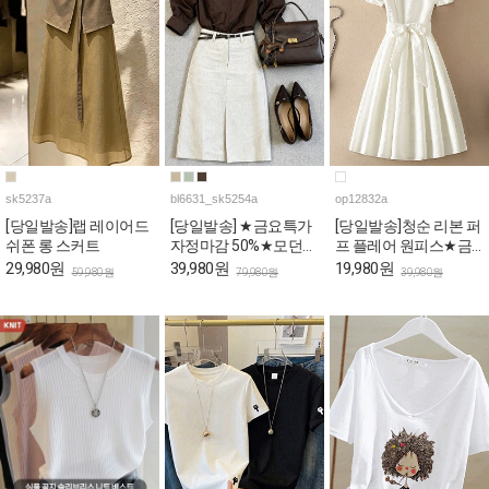
sk5237a
bl6631_sk5254a
op12832a
[당일발송]랩 레이어드
[당일발송] ★금요특가
[당일발송]청순 리본 퍼
쉬폰 롱 스커트
자정마감 50%★모던
프 플레어 원피스★금
오피스룩 블라우스&H
요특가 자정마감
29,980원
39,980원
19,980원
59,980원
79,980원
39,980원
스커트 4SET [스카프&
50%★
벨트포함]