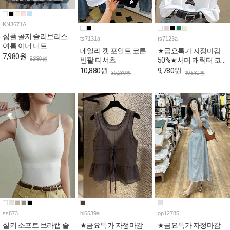
KN3671A
심플 골지 슬리브리스
ts7131a
ts7123a
여름 이너 니트
데일리 캣 포인트 코튼
★금요특가 자정마감
7,980원
8,880원
반팔 티셔츠
50%★서머 캐릭터 코
튼 반팔 티셔츠
10,880원
9,780원
36,280원
19,580원
ss873
bl6539a
op12785
실키 소프트 브라캡 슬
★금요특가 자정마감
★금요특가 자정마감