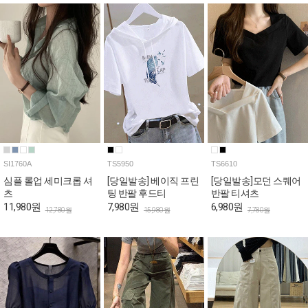
SI1760A
TS5950
TS6610
심플 롤업 세미크롭 셔
[당일발송] 베이직 프린
[당일발송]모던 스퀘어
츠
팅 반팔 후드티
반팔 티셔츠
11,980원
7,980원
6,980원
12,780원
15,980원
7,780원