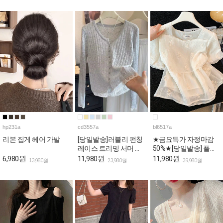
hp231a
cd3557a
bl6517a
리본 집게 헤어 가발
[당일발송]러블리 펀칭
★금요특가 자정마감
레이스 트리밍 서머 가
50%★[당일발송] 플라
디건
워 자수 스퀘어 퍼프 페
6,980원
11,980원
11,980원
13,980원
23,980원
39,980원
플럼 블라우스