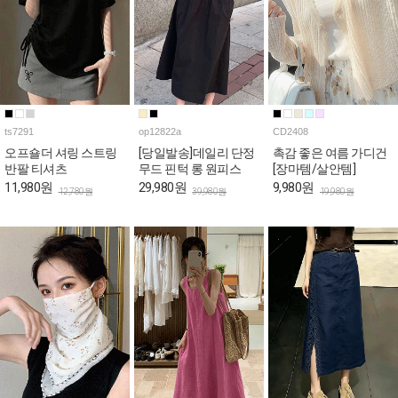
ts7291
op12822a
CD2408
오프숄더 셔링 스트링
[당일발송]데일리 단정
촉감 좋은 여름 가디건
반팔 티셔츠
무드 핀턱 롱 원피스
[장마템/살안템]
11,980원
29,980원
9,980원
12,780원
39,980원
19,980원