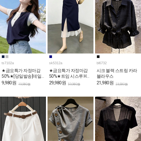
ts7102a
sk5312a
bl6732
★금요특가 자정마감
★금요특가 자정마감
시크 블랙 스트링 카라
50%★[당일발송]데일
50%★트임 시스루 H라
블라우스
리 베스트 레이어드 반
인 페미닌 스커트
9,980원
29,980원
21,980원
19,980원
59,980원
23,580원
팔티