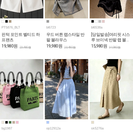
PT5876_BLT
bl6723
bl6538a
핀턱 포인트 벨티드 하
우드 버튼 랩스타일 반
[당일발송]여리핏 시스
프팬츠
팔 블라우스
루 브이넥 반팔 랩 블라
우스
19,980원
19,980원
15,980원
23,480원
23,480원
31,980원
bg1987
op12912a
sk5276a