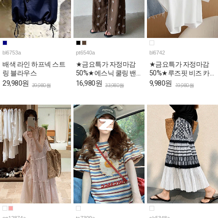
bl6753a
pt6540a
bl6742
배색 라인 하프넥 스트
★금요특가 자정마감
★금요특가 자정마감
링 블라우스
50%★에스닉 쿨링 밴
50%★루즈핏 비즈 카
딩 와이드 팬츠
라넥 반팔 블라우스
29,980원
16,980원
9,980원
39,980원
33,980원
19,980원