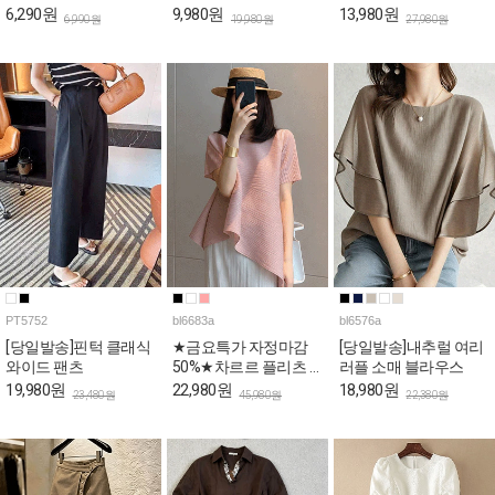
퍼플 리본랩 퍼프 블라
6,290원
9,980원
13,980원
6,990원
19,980원
27,980원
우스
PT5752
bl6683a
bl6576a
[당일발송]핀턱 클래식
★금요특가 자정마감
[당일발송]내추럴 여리
와이드 팬츠
50%★차르르 플리츠 A
러플 소매 블라우스
라인 언발 블라우스
19,980원
22,980원
18,980원
23,480원
45,980원
22,380원