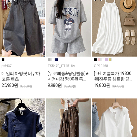
pt6437
TS5479_PT4518A
OP12468
데일리 아방핏 버뮤다
[무료배송&당일발송]★
[1+1 여름특가 19800
코튼 팬츠
자정마감 9800원 특가
원]잔주름 심플한 끈나
★캐주얼 베어 박시 티
시 롱 원피스
25,980원
9,980원
19,800원
30,580원
33,280원
39,700원
셔츠+숏팬츠 2SET