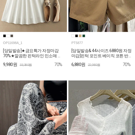
OP11698A_1
PT5877
[당일발송]★금요특가 자정마감
[당일발송& 44사이즈 6880원 자정
70%★깔끔한 핀턱라인 민소매 롱
마감]핀턱 포인트 베이직 코튼 반
원피스
바지
70%
70%
9,980원
6,880원
33,380원
22,980원