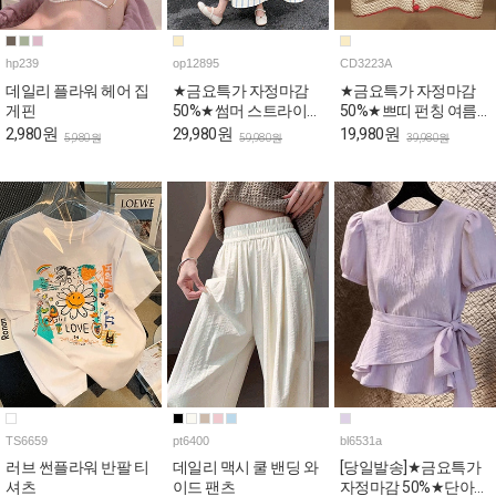
hp239
op12895
CD3223A
데일리 플라워 헤어 집
★금요특가 자정마감
★금요특가 자정마감
게핀
50%★썸머 스트라이프
50%★쁘띠 펀칭 여름
민소매 원피스
니트 가디건
2,980원
29,980원
19,980원
5,980원
59,980원
39,980원
TS6659
pt6400
bl6531a
러브 썬플라워 반팔 티
데일리 맥시 쿨 밴딩 와
[당일발송]★금요특가
셔츠
이드 팬츠
자정마감 50%★단아한