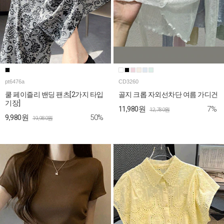
pt6476a
CD3260
쿨 페이즐리 밴딩 팬츠[2가지 타입
골지 크롭 자외선차단 여름 가디건
기장]
7%
11,980원
12,780원
50%
9,980원
19,980원