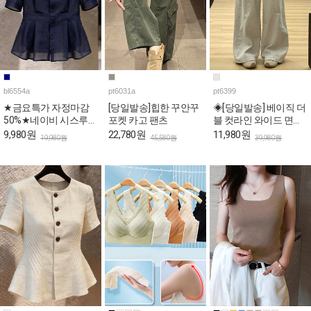
bl6554a
pt6031a
pt6399
★금요특가 자정마감
[당일발송]힙한 꾸안꾸
◈[당일발송] 베이직 더
50%★네이비 시스루
포켓 카고 팬츠
블 컷라인 와이드 면바
퍼프 페플럼 블라우스
지
9,980원
22,780원
11,980원
19,980원
45,580원
39,980원