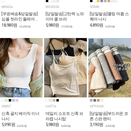
bl6562a
BR1822A
SS598
[무료배송&당일발송]
[당일발송]고탄력 노와
[당일발송]쿨링 여름 스
심플 컷라인 플레어 반
이어 쿨 브라
퀘어 나시
팔 블라우스
18,980원
5,980원
4,890원
22,380원
11,980원
5,390원
SS657
ss877a
UPT410A
신축 골지 베이직 이너
데일리 소프트 신축 브
[당일발송]부드러운 코
나시
라캡 나시탑
튼 스판 팬티
5,990원
5,980원
3,190원
6,390원
6,680원
3,390원