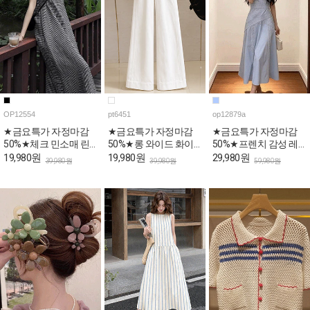
OP12554
pt6451
op12879a
★금요특가 자정마감
★금요특가 자정마감
★금요특가 자정마감
50%★체크 민소매 린
50%★롱 와이드 화이
50%★프렌치 감성 레
넨 롱 원피스
트 코튼 팬츠
이스 민소매 원피스
19,980원
19,980원
29,980원
39,980원
39,980원
59,980원