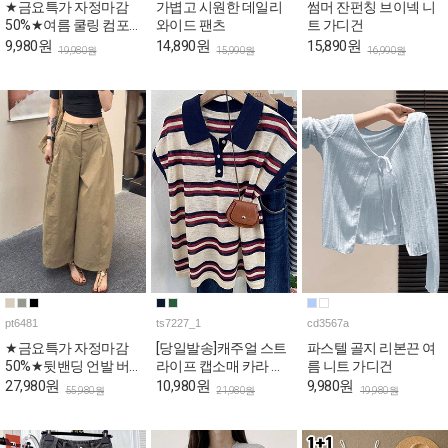
★금요특가 자정마감
가볍고 시원한 데일리
썸머 잔펀칭 브이넥 니
50%★여름 쿨링 컴포
와이드 팬츠
트 가디건
트 브라패드 홈웨어 세
9,980원
14,890원
15,890원
19,980원
15,990원
16,990원
트
pt6481
ts7227_1
cd3567a
★금요특가 자정마감
[당일발송]캐주얼 스트
파스텔 골지 리본끈 여
50%★뒷밴딩 언발 버
라이프 캡소매 카라 티
름 니트 가디건
튼 와이드 코튼 팬츠
셔츠
27,980원
10,980원
9,980원
55,980원
21,980원
19,980원