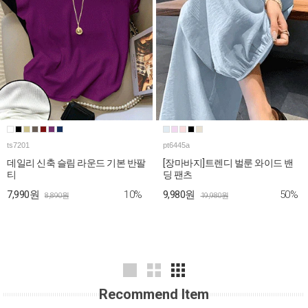
ts7201
pt6445a
데일리 신축 슬림 라운드 기본 반팔
[장마바지]트렌디 벌룬 와이드 밴
티
딩 팬츠
10%
50%
7,990원
9,980원
8,890원
19,980원
Recommend Item