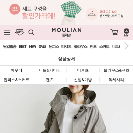
0
당일발송
BEST
NEW
SALE
원피스
티셔츠
블라우스
팬츠
스커트
니트&가디건
상품상세
아우터
니트&가디건
티셔츠
블라우스&셔츠
원피스&스커트
팬츠
신발&가방
악세사리