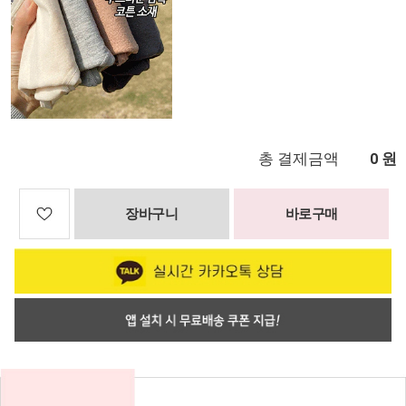
총 결제금액
원
0
장바구니
바로구매