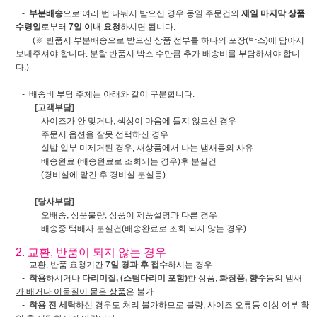
-
부분배송
으로 여러 번 나눠서 받으신 경우 동일 주문건의
제일 마지막 상품
수령일
로부터
7일 이내 요청
하시면 됩니다.
(※ 반품시 부분배송으로 받으신 상품 전부를 하나의 포장(박스)에 담아서
보내주셔야 합니다. 분할 반품시 박스 수만큼 추가 배송비를 부담하셔야 합니
다.)
- 배송비 부담 주체는 아래와 같이 구분합니다.
[고객부담]
사이즈가 안 맞거나, 색상이 마음에 들지 않으신 경우
주문시 옵션을 잘못 선택하신 경우
실밥 일부 미제거된 경우, 새상품에서 나는 냄새등의 사유
배송완료 (배송완료로 조회되는 경우)후 분실건
(경비실에 맡긴 후 경비실 분실등)
[당사부담]
오배송, 상품불량, 상품이 제품설명과 다른 경우
배송중 택배사 분실건(배송완료로 조회 되지 않는 경우)
2. 교환, 반품이 되지 않는 경우
- 교환, 반품 요청기간
7일 경과 후 접수
하시는 경우
-
착용
하시거나
다리미질, (스팀다리미 포함)
한 상품,
화장품, 향수
등의 냄새
가 배거나 이물질이 뭍은 상품
은 불가
-
착용 전 세탁
하신 경우도 처리 불가
하므로 불량, 사이즈 오류등 이상 여부 확