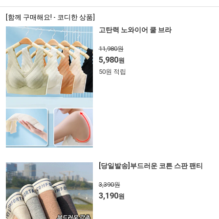
[함께 구매해요! - 코디한 상품]
고탄력 노와이어 쿨 브라
11,980원
5,980
원
50원 적립
[당일발송]부드러운 코튼 스판 팬티
3,390원
3,190
원