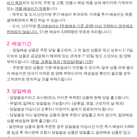
비가 책정
되어 있으며, 주문 및 교환, 반품시 해당 제품 상세 페이지에 기재되어
있는
개별 배송비가 적용
됩니다
- 제주도 및 도서,산간지방 추가 배송비 부과되며, 지역별 추가 배송비는 최종
결재화면에서 확인 하실 수 있습니다.
- 도서, 산간지방
추가배송비는 {무료배송 기준 금액} 이상 구매하신 경우에도
면제되지 않습니다.
(기본 배송비 3,000원만 무료로 처리됩니다.)
2. 배송기간
- 당일배송 상품은 주문 당일 출고되며, 그 외 일반 상품은 재고 보유시 1~2일,
미보유 상품은 공급업체가 해외에 있는 관계로 7~10일 정도 소요되는 점 양해
부탁드립니다.
(주말, 공휴일 제외 / 영업일(평일) 기준)
- 주문량 많은 상품은 기본 배송일보다 지연될 수 있으며, 일부 상품 외에 별도
의 배송지연 안내가 어려운 점 양해 부탁드리며, 배송일정 확인이 필요할 경우
고객센터로 문의주실 것을 부탁드립니다.
3. 당일배송
- 당일발송이라고 표시된(또는 아이콘 부착된) 상품에 한해 당일 출고됩니다.
- 주말(토,일)에도 당일발송 가능합니다. (공휴일, 명절, 근로자의 날 제외).
- 당일발송 마감시간 오후3시 이전까지 결제가 완료되어야 합니다.
- 당일발송 아닌 일반배송 상품과 함께 주문시 당일출고 되지 않으며, 일반배송
상품 배송일에 함께 출고됩니다.
- 일반배송 상품과 함께 주문한 경우 당일발송 마감시간 이전 추가 배송비 3,000
원 입금 후 게시판에 요청시 당일발송 상품은 당일출고, 일반배송 상품은 입고