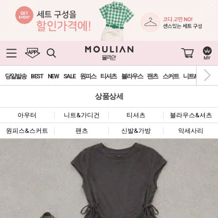
당일발송
BEST
NEW
SALE
원피스
티셔츠
블라우스
팬츠
스커트
니트&가디건
상품상세
아우터
니트&가디건
티셔츠
블라우스&셔츠
원피스&스커트
팬츠
신발&가방
악세사리