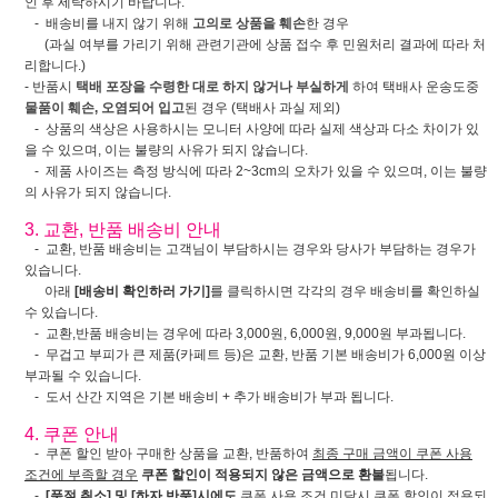
인 후 세탁하시기 바랍니다.
- 배송비를 내지 않기 위해
고의로 상품을 훼손
한 경우
(과실 여부를 가리기 위해 관련기관에 상품 접수 후 민원처리 결과에 따라 처
리합니다.)
- 반품시
택배 포장을 수령한 대로 하지 않거나 부실하게
하여 택배사 운송도중
물품이 훼손, 오염되어 입고
된 경우 (택배사 과실 제외)
- 상품의 색상은 사용하시는 모니터 사양에 따라 실제 색상과 다소 차이가 있
을 수 있으며, 이는 불량의 사유가 되지 않습니다.
- 제품 사이즈는 측정 방식에 따라 2~3cm의 오차가 있을 수 있으며, 이는 불량
의 사유가 되지 않습니다.
3. 교환, 반품 배송비 안내
- 교환, 반품 배송비는 고객님이 부담하시는 경우와 당사가 부담하는 경우가
있습니다.
아래
[배송비 확인하러 가기]
를 클릭하시면 각각의 경우 배송비를 확인하실
수 있습니다.
- 교환,반품 배송비는 경우에 따라 3,000원, 6,000원, 9,000원 부과됩니다.
- 무겁고 부피가 큰 제품(카페트 등)은 교환, 반품 기본 배송비가 6,000원 이상
부과될 수 있습니다.
- 도서 산간 지역은 기본 배송비 + 추가 배송비가 부과 됩니다.
4. 쿠폰 안내
- 쿠폰 할인 받아 구매한 상품을 교환, 반품하여
최종 구매 금액이 쿠폰 사용
조건에 부족할 경우
쿠폰 할인이 적용되지 않은 금액으로 환불
됩니다.
-
[품절 취소] 및 [하자 반품]시에도
쿠폰 사용 조건 미달시 쿠폰 할인이 적용되