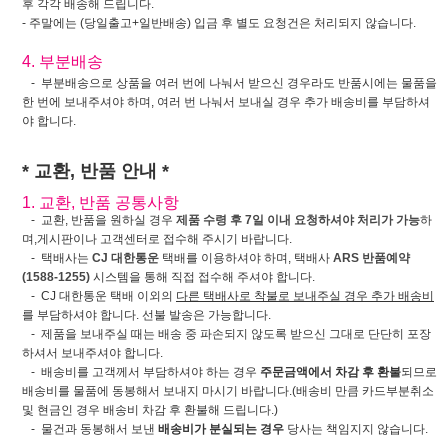
후 각각 배송해 드립니다.
- 주말에는 (당일출고+일반배송) 입금 후 별도 요청건은 처리되지 않습니다.
4. 부분배송
- 부분배송으로 상품을 여러 번에 나눠서 받으신 경우라도 반품시에는 물품을
한 번에 보내주셔야 하며, 여러 번 나눠서 보내실 경우 추가 배송비를 부담하셔
야 합니다.
* 교환, 반품 안내 *
1. 교환, 반품 공통사항
- 교환, 반품을 원하실 경우
제품 수령 후 7일 이내 요청하셔야 처리가 가능
하
며,게시판이나 고객센터로 접수해 주시기 바랍니다.
- 택배사는
CJ 대한통운
택배를 이용하셔야 하며, 택배사
ARS 반품예약
(1588-1255)
시스템을 통해 직접 접수해 주셔야 합니다.
- CJ 대한통운 택배 이외의
다른 택배사로 착불로 보내주실 경우 추가 배송비
를 부담하셔야 합니다. 선불 발송은 가능합니다.
- 제품을 보내주실 때는 배송 중 파손되지 않도록 받으신 그대로 단단히 포장
하셔서 보내주셔야 합니다.
- 배송비를 고객께서 부담하셔야 하는 경우
주문금액에서 차감 후 환불
되므로
배송비를 물품에 동봉해서 보내지 마시기 바랍니다.(배송비 만큼 카드부분취소
및 현금인 경우 배송비 차감 후 환불해 드립니다.)
- 물건과 동봉해서 보낸
배송비가 분실되는 경우
당사는 책임지지 않습니다.