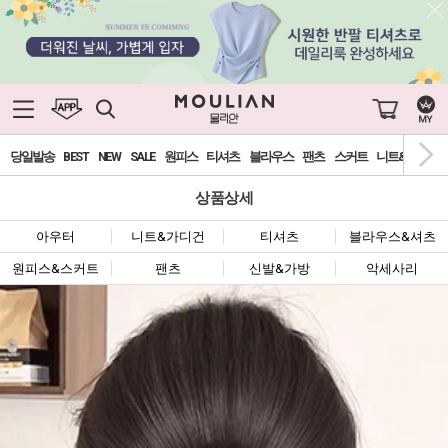
당일발송
BEST
NEW
SALE
원피스
티셔츠
블라우스
팬츠
스커트
니트&가디건
상품상세
아우터
니트&가디건
티셔츠
블라우스&셔츠
원피스&스커트
팬츠
신발&가방
악세사리