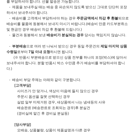
를 부담하셔야 합니다. 선불 발송은 가능합니다.
- 제품을 보내주실 때는 배송 중 파손되지 않도록 받으신 그대로 단단히 포장
하셔서 보내주셔야 합니다.
- 배송비를 고객께서 부담하셔야 하는 경우
주문금액에서 차감 후 환불
되므로
배송비를 물품에 동봉해서 보내지 마시기 바랍니다.(배송비 만큼 카드부분취소
및 현금인 경우 배송비 차감 후 환불해 드립니다.)
- 물건과 동봉해서 보낸
배송비가 분실되는 경우
당사는 책임지지 않습니다.
-
부분배송
으로 여러 번 나눠서 받으신 경우 동일 주문건의
제일 마지막 상품
수령일
로부터
7일 이내 요청
하시면 됩니다.
(※ 반품시 부분배송으로 받으신 상품 전부를 하나의 포장(박스)에 담아서
보내주셔야 합니다. 분할 반품시 박스 수만큼 추가 배송비를 부담하셔야 합니
다.)
- 배송비 부담 주체는 아래와 같이 구분합니다.
[고객부담]
사이즈가 안 맞거나, 색상이 마음에 들지 않으신 경우
주문시 옵션을 잘못 선택하신 경우
실밥 일부 미제거된 경우, 새상품에서 나는 냄새등의 사유
배송완료 (배송완료로 조회되는 경우)후 분실건
(경비실에 맡긴 후 경비실 분실등)
[당사부담]
오배송, 상품불량, 상품이 제품설명과 다른 경우