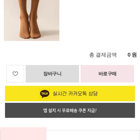
총 결제금액
원
0
장바구니
바로구매