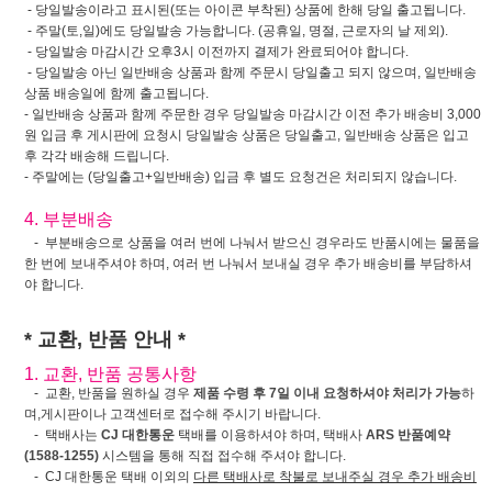
- 당일발송이라고 표시된(또는 아이콘 부착된) 상품에 한해 당일 출고됩니다.
- 주말(토,일)에도 당일발송 가능합니다. (공휴일, 명절, 근로자의 날 제외).
- 당일발송 마감시간 오후3시 이전까지 결제가 완료되어야 합니다.
- 당일발송 아닌 일반배송 상품과 함께 주문시 당일출고 되지 않으며, 일반배송
상품 배송일에 함께 출고됩니다.
- 일반배송 상품과 함께 주문한 경우 당일발송 마감시간 이전 추가 배송비 3,000
원 입금 후 게시판에 요청시 당일발송 상품은 당일출고, 일반배송 상품은 입고
후 각각 배송해 드립니다.
- 주말에는 (당일출고+일반배송) 입금 후 별도 요청건은 처리되지 않습니다.
4. 부분배송
- 부분배송으로 상품을 여러 번에 나눠서 받으신 경우라도 반품시에는 물품을
한 번에 보내주셔야 하며, 여러 번 나눠서 보내실 경우 추가 배송비를 부담하셔
야 합니다.
* 교환, 반품 안내 *
1. 교환, 반품 공통사항
- 교환, 반품을 원하실 경우
제품 수령 후 7일 이내 요청하셔야 처리가 가능
하
며,게시판이나 고객센터로 접수해 주시기 바랍니다.
- 택배사는
CJ 대한통운
택배를 이용하셔야 하며, 택배사
ARS 반품예약
(1588-1255)
시스템을 통해 직접 접수해 주셔야 합니다.
- CJ 대한통운 택배 이외의
다른 택배사로 착불로 보내주실 경우 추가 배송비