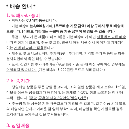
* 배송 안내 *
1. 택배사/배송비
- 택배사는
CJ 대한통운
입니다.
- 기본 배송비는
3,000원
이며
, {무료배송 기준 금액} 이상 구매시 무료 배송
해
드립니다.
(이벤트 기간에는 무료배송 기준 금액이 변경될 수 있습니다.)
- 무겁고 부피가 큰 제품(카페트 외)은 기본 배송비가 아닌
제품별로 다른 배송
비가 책정
되어 있으며, 주문 및 교환, 반품시 해당 제품 상세 페이지에 기재되어
있는
개별 배송비가 적용
됩니다
- 제주도 및 도서,산간지방 추가 배송비 부과되며, 지역별 추가 배송비는 최종
결재화면에서 확인 하실 수 있습니다.
- 도서, 산간지방
추가배송비는 {무료배송 기준 금액} 이상 구매하신 경우에도
면제되지 않습니다.
(기본 배송비 3,000원만 무료로 처리됩니다.)
2. 배송기간
- 당일배송 상품은 주문 당일 출고되며, 그 외 일반 상품은 재고 보유시 1~2일,
미보유 상품은 공급업체가 해외에 있는 관계로 7~10일 정도 소요되는 점 양해
부탁드립니다.
(주말, 공휴일 제외 / 영업일(평일) 기준)
- 주문량 많은 상품은 기본 배송일보다 지연될 수 있으며, 일부 상품 외에 별도
의 배송지연 안내가 어려운 점 양해 부탁드리며, 배송일정 확인이 필요할 경우
고객센터로 문의주실 것을 부탁드립니다.
3. 당일배송