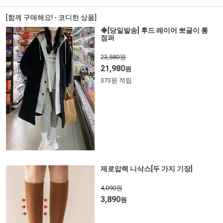
[함께 구매해요! - 코디한 상품]
◈[당일발송] 후드 레이어 뽀글이 롱
점퍼
23,580원
21,980
원
373원 적립
제로압력 니삭스[두 가지 기장]
4,090원
3,890
원