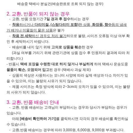
배송중 택배사 분실건(배송완료로 조회 되지 않는 경우)
2. 교환, 반품이 되지 않는 경우
- 교환, 반품 요청기간
7일 경과 후 접수
하시는 경우
-
착용
하시거나
다리미질, (스팀다리미 포함)
한 상품,
화장품, 향수
등의 냄새
가 배거나 이물질이 뭍은 상품
은 불가
-
착용 전 세탁
하신 경우도 처리 불가
하므로 불량, 사이즈 오류등 이상 여부 확
인 후 세탁하시기 바랍니다.
- 배송비를 내지 않기 위해
고의로 상품을 훼손
한 경우
(과실 여부를 가리기 위해 관련기관에 상품 접수 후 민원처리 결과에 따라 처
리합니다.)
- 반품시
택배 포장을 수령한 대로 하지 않거나 부실하게
하여 택배사 운송도중
물품이 훼손, 오염되어 입고
된 경우 (택배사 과실 제외)
- 상품의 색상은 사용하시는 모니터 사양에 따라 실제 색상과 다소 차이가 있
을 수 있으며, 이는 불량의 사유가 되지 않습니다.
- 제품 사이즈는 측정 방식에 따라 2~3cm의 오차가 있을 수 있으며, 이는 불량
의 사유가 되지 않습니다.
3. 교환, 반품 배송비 안내
- 교환, 반품 배송비는 고객님이 부담하시는 경우와 당사가 부담하는 경우가
있습니다.
아래
[배송비 확인하러 가기]
를 클릭하시면 각각의 경우 배송비를 확인하실
수 있습니다.
- 교환,반품 배송비는 경우에 따라 3,000원, 6,000원, 9,000원 부과됩니다.