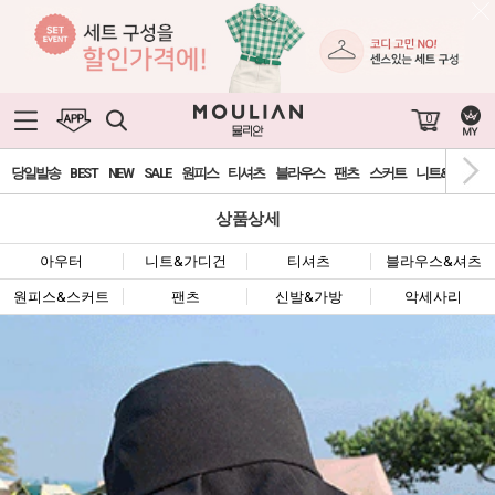
0
당일발송
BEST
NEW
SALE
원피스
티셔츠
블라우스
팬츠
스커트
니트&가디건
상품상세
아우터
니트&가디건
티셔츠
블라우스&셔츠
원피스&스커트
팬츠
신발&가방
악세사리