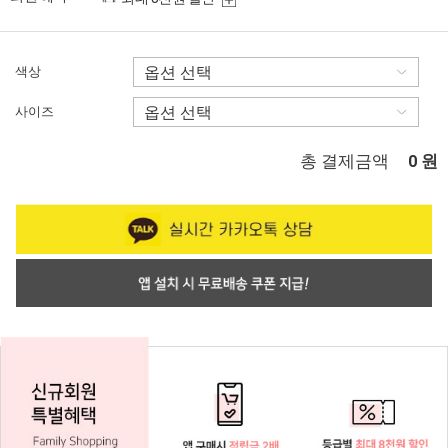
색상
사이즈
총 결제금액
원
0