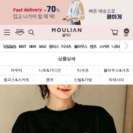
당일발송
BEST
NEW
SALE
원피스
티셔츠
블라우스
팬츠
스커트
니트&가디건
상품상세
아우터
니트&가디건
티셔츠
블라우스&셔츠
원피스&스커트
팬츠
신발&가방
악세사리