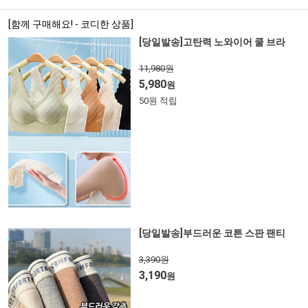
[함께 구매해요! - 코디한 상품]
[당일발송]고탄력 노와이어 쿨 브라
11,980원
5,980
원
50원 적립
[당일발송]부드러운 코튼 스판 팬티
3,390원
3,190
원