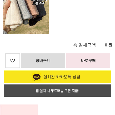
총 결제금액
원
0
장바구니
바로구매