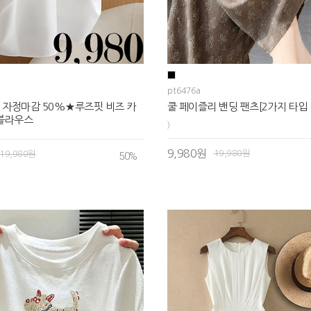
pt6476a
 자정마감 50%★루즈핏 비즈 카
쿨 페이즐리 밴딩 팬츠[2가지 타입 
 블라우스
)
9,980원
19,980원
19,980원
50
%