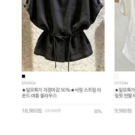
bl6698a
ts7304a
★일요특가 자정마감 50%★셔링 스트링 라
★일요특가
운드 여름 블라우스
림핏 반팔 
16,980원
9,980원
33,980원
50
%