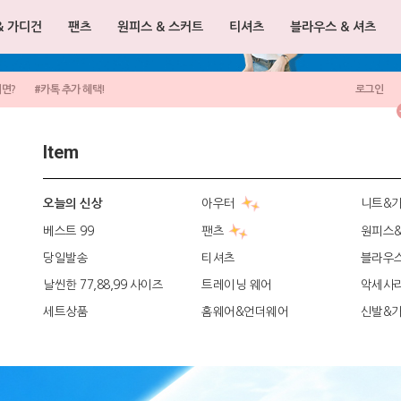
& 가디건
팬츠
원피스 & 스커트
티셔츠
블라우스 & 셔츠
려면?
#카톡 추가 혜택!
로그인
Item
아우터
니트&
오늘의 신상
베스트 99
팬츠
원피스
당일발송
티셔츠
블라우
날씬한 77,88,99 사이즈
트레이닝 웨어
악세사
세트상품
홈웨어&언더웨어
신발&