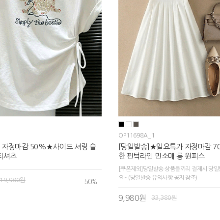
OP11698A_1
 자정마감 50%★사이드 셔링 슬
[당일발송]★일요특가 자정마감 
티셔츠
한 핀턱라인 민소매 롱 원피스
[쿠폰제외]당일발송 상품들끼리 결제시 당일
요~ (당일발송 유의사항 공지 참조)
19,980원
50
%
9,980원
33,380원