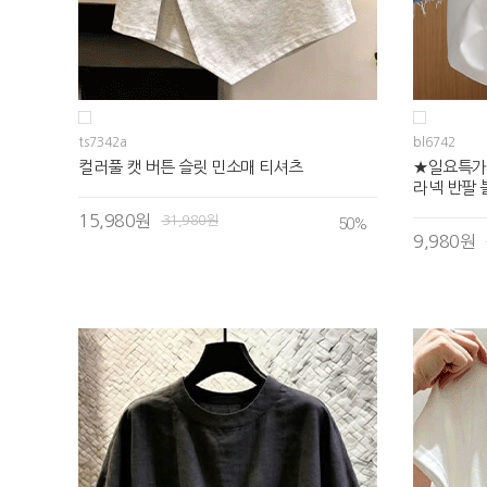
ts7342a
bl6742
컬러풀 캣 버튼 슬릿 민소매 티셔츠
★일요특가
라넥 반팔
15,980원
31,980원
50
%
9,980원