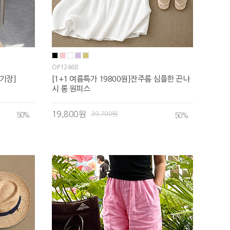
OP12468
기장]
[1+1 여름특가 19800원]잔주름 심플한 끈나
시 롱 원피스
19,800원
50
%
39,700원
50
%