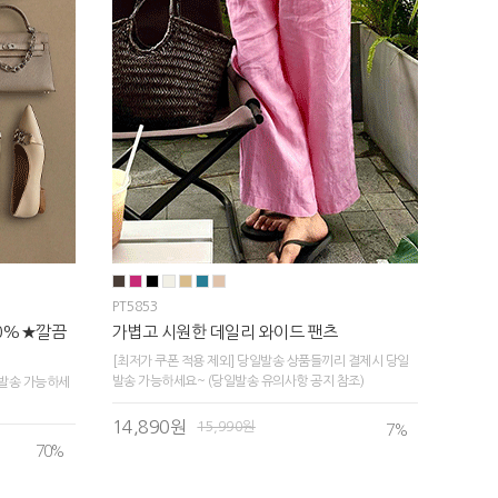
PT5853
70%★깔끔
가볍고 시원한 데일리 와이드 팬츠
[최저가 쿠폰 적용 제외] 당일발송 상품들끼리 결제시 당일
발송 가능하세요~ (당일발송 유의사항 공지 참조)
발송 가능하세
14,890원
15,990원
7
%
70
%