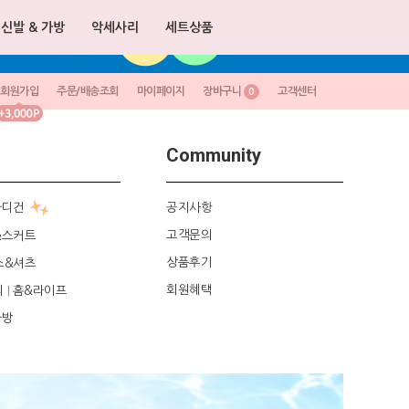
신발 & 가방
악세사리
세트상품
회원가입
주문/배송조회
마이페이지
장바구니
고객센터
0
Community
가디건
공지사항
고객문의
&스커트
상품후기
스&셔츠
회원혜택
리
홈&라이프
|
가방