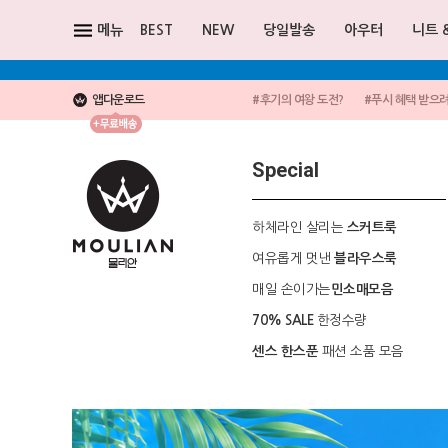
메뉴
BEST
NEW
당일발송
아우터
니트 
앱다운로드
#후기의 여왕 도전?
#푸시 혜택 받으
Special
하체라인 살리는
스커트룩
여유롭게 멋낸
블라우스룩
매일 손이가는
민소매모음
한정수량
70% SALE
패션 소품 모음
센스 한스푼