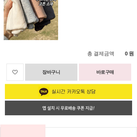
총 결제금액
원
0
장바구니
바로구매