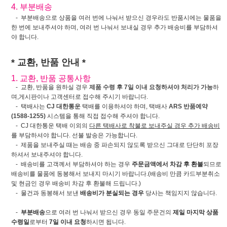
4. 부분배송
- 부분배송으로 상품을 여러 번에 나눠서 받으신 경우라도 반품시에는 물품을
한 번에 보내주셔야 하며, 여러 번 나눠서 보내실 경우 추가 배송비를 부담하셔
야 합니다.
* 교환, 반품 안내 *
1. 교환, 반품 공통사항
- 교환, 반품을 원하실 경우
제품 수령 후 7일 이내 요청하셔야 처리가 가능
하
며,게시판이나 고객센터로 접수해 주시기 바랍니다.
- 택배사는
CJ 대한통운
택배를 이용하셔야 하며, 택배사
ARS 반품예약
(1588-1255)
시스템을 통해 직접 접수해 주셔야 합니다.
- CJ 대한통운 택배 이외의
다른 택배사로 착불로 보내주실 경우 추가 배송비
를 부담하셔야 합니다. 선불 발송은 가능합니다.
- 제품을 보내주실 때는 배송 중 파손되지 않도록 받으신 그대로 단단히 포장
하셔서 보내주셔야 합니다.
- 배송비를 고객께서 부담하셔야 하는 경우
주문금액에서 차감 후 환불
되므로
배송비를 물품에 동봉해서 보내지 마시기 바랍니다.(배송비 만큼 카드부분취소
및 현금인 경우 배송비 차감 후 환불해 드립니다.)
- 물건과 동봉해서 보낸
배송비가 분실되는 경우
당사는 책임지지 않습니다.
-
부분배송
으로 여러 번 나눠서 받으신 경우 동일 주문건의
제일 마지막 상품
수령일
로부터
7일 이내 요청
하시면 됩니다.