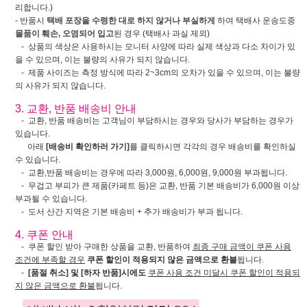
리합니다.)
- 반품시
택배 포장을 수령한 대로 하지 않거나 부실하게
하여 택배사 운송도중
물품이 훼손, 오염되어 입고
된 경우 (택배사 과실 제외)
- 상품의 색상은 사용하시는 모니터 사양에 따라 실제 색상과 다소 차이가 있
을 수 있으며, 이는 불량의 사유가 되지 않습니다.
- 제품 사이즈는 측정 방식에 따라 2~3cm의 오차가 있을 수 있으며, 이는 불량
의 사유가 되지 않습니다.
3. 교환, 반품 배송비 안내
- 교환, 반품 배송비는 고객님이 부담하시는 경우와 당사가 부담하는 경우가
있습니다.
아래
[배송비 확인하러 가기]
를 클릭하시면 각각의 경우 배송비를 확인하실
수 있습니다.
- 교환,반품 배송비는 경우에 따라 3,000원, 6,000원, 9,000원 부과됩니다.
- 무겁고 부피가 큰 제품(카페트 등)은 교환, 반품 기본 배송비가 6,000원 이상
부과될 수 있습니다.
- 도서 산간 지역은 기본 배송비 + 추가 배송비가 부과 됩니다.
4. 쿠폰 안내
- 쿠폰 할인 받아 구매한 상품을 교환, 반품하여
최종 구매 금액이 쿠폰 사용
조건에 부족할 경우
쿠폰 할인이 적용되지 않은 금액으로 환불
됩니다.
-
[품절 취소] 및 [하자 반품]시에도
쿠폰 사용 조건 미달시 쿠폰 할인이 적용되
지 않은 금액으로 환불
됩니다.