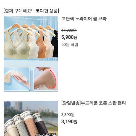
[함께 구매해요! - 코디한 상품]
고탄력 노와이어 쿨 브라
11,980원
5,980
원
50원 적립
[당일발송]부드러운 코튼 스판 팬티
3,390원
3,190
원