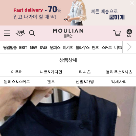
당일발송
BEST
NEW
SALE
원피스
티셔츠
블라우스
팬츠
스커트
니트&가디건
상품상세
아우터
니트&가디건
티셔츠
블라우스&셔츠
원피스&스커트
팬츠
신발&가방
악세사리