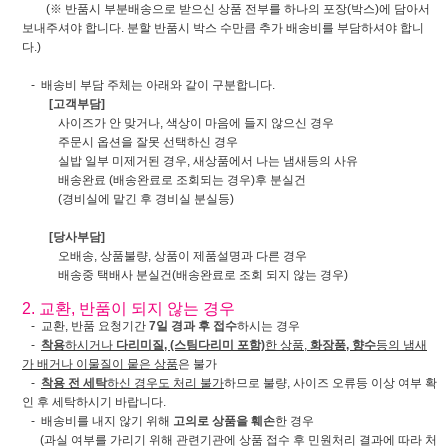
(※ 반품시 부분배송으로 받으신 상품 전부를 하나의 포장(박스)에 담아서
보내주셔야 합니다. 분할 반품시 박스 수만큼 추가 배송비를 부담하셔야 합니
다.)
- 배송비 부담 주체는 아래와 같이 구분합니다.
[고객부담]
사이즈가 안 맞거나, 색상이 마음에 들지 않으신 경우
주문시 옵션을 잘못 선택하신 경우
실밥 일부 미제거된 경우, 새상품에서 나는 냄새등의 사유
배송완료 (배송완료로 조회되는 경우)후 분실건
(경비실에 맡긴 후 경비실 분실등)
[당사부담]
오배송, 상품불량, 상품이 제품설명과 다른 경우
배송중 택배사 분실건(배송완료로 조회 되지 않는 경우)
2. 교환, 반품이 되지 않는 경우
- 교환, 반품 요청기간
7일 경과 후 접수
하시는 경우
-
착용
하시거나
다리미질, (스팀다리미 포함)
한 상품,
화장품, 향수
등의 냄새
가 배거나 이물질이 뭍은 상품
은 불가
-
착용 전 세탁
하신 경우도 처리 불가
하므로 불량, 사이즈 오류등 이상 여부 확
인 후 세탁하시기 바랍니다.
- 배송비를 내지 않기 위해
고의로 상품을 훼손
한 경우
(과실 여부를 가리기 위해 관련기관에 상품 접수 후 민원처리 결과에 따라 처