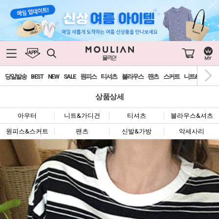
당일발송
BEST
NEW
SALE
원피스
티셔츠
블라우스
팬츠
스커트
니트&가디건
상품상세
아우터
니트&가디건
티셔츠
블라우스&셔츠
원피스&스커트
팬츠
신발&가방
악세사리