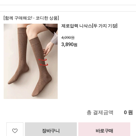
[함께 구매해요! - 코디한 상품]
제로압력 니삭스[두 가지 기장]
4,090원
3,890
원
총 결제금액
원
0
장바구니
바로구매