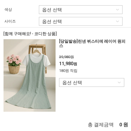
색상
사이즈
[함께 구매해요! - 코디한 상품]
[당일발송]린넨 뷔스티에 레이어 원피
스
39,980원
11,980
원
180원 적립
총 결제금액
원
0