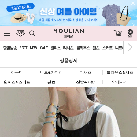
0
당일발송
BEST
NEW
SALE
원피스
티셔츠
블라우스
팬츠
스커트
니트&가디건
상품상세
아우터
니트&가디건
티셔츠
블라우스&셔츠
원피스&스커트
팬츠
신발&가방
악세사리