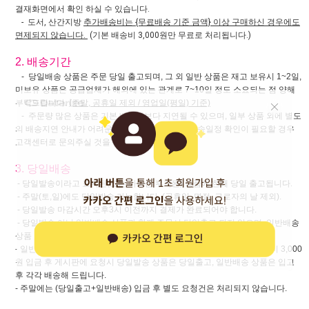
결재화면에서 확인 하실 수 있습니다.
- 도서, 산간지방
추가배송비는 {무료배송 기준 금액} 이상 구매하신 경우에도
면제되지 않습니다.
(기본 배송비 3,000원만 무료로 처리됩니다.)
2. 배송기간
- 당일배송 상품은 주문 당일 출고되며, 그 외 일반 상품은 재고 보유시 1~2일,
미보유 상품은 공급업체가 해외에 있는 관계로 7~10일 정도 소요되는 점 양해
부탁드립니다.
(주말, 공휴일 제외 / 영업일(평일) 기준)
- 주문량 많은 상품은 기본 배송일보다 지연될 수 있으며, 일부 상품 외에 별도
의 배송지연 안내가 어려운 점 양해 부탁드리며, 배송일정 확인이 필요할 경우
고객센터로 문의주실 것을 부탁드립니다.
3. 당일배송
- 당일발송이라고 표시된(또는 아이콘 부착된) 상품에 한해 당일 출고됩니다.
- 주말(토,일)에도 당일발송 가능합니다. (공휴일, 명절, 근로자의 날 제외).
- 당일발송 마감시간 오후3시 이전까지 결제가 완료되어야 합니다.
- 당일발송 아닌 일반배송 상품과 함께 주문시 당일출고 되지 않으며, 일반배송
상품 배송일에 함께 출고됩니다.
- 일반배송 상품과 함께 주문한 경우 당일발송 마감시간 이전 추가 배송비 3,000
원 입금 후 게시판에 요청시 당일발송 상품은 당일출고, 일반배송 상품은 입고
후 각각 배송해 드립니다.
- 주말에는 (당일출고+일반배송) 입금 후 별도 요청건은 처리되지 않습니다.