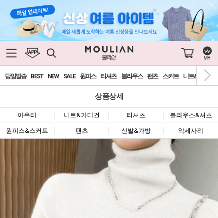
당일발송
BEST
NEW
SALE
원피스
티셔츠
블라우스
팬츠
스커트
니트&가디건
상품상세
아우터
니트&가디건
티셔츠
블라우스&셔츠
원피스&스커트
팬츠
신발&가방
악세사리