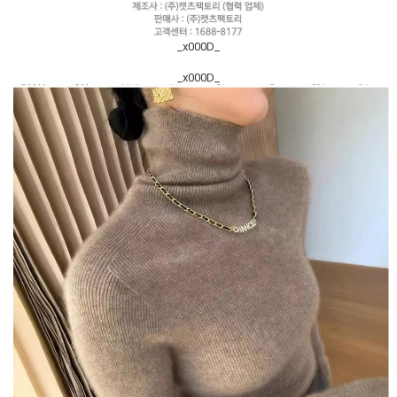
_x000D_
_x000D_