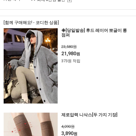
[함께 구매해요! - 코디한 상품]
◈[당일발송] 후드 레이어 뽀글이 롱
점퍼
23,580원
21,980
원
373원 적립
제로압력 니삭스[두 가지 기장]
4,090원
3,890
원