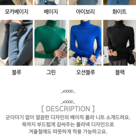
_x000D_
_x000D_