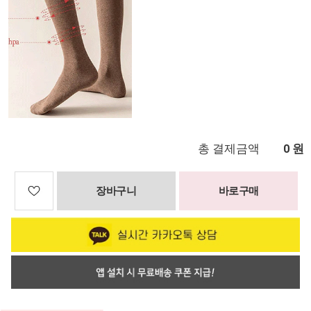
총 결제금액
원
0
장바구니
바로구매