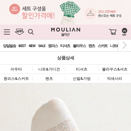
당일발송
BEST
NEW
SALE
원피스
티셔츠
블라우스
팬츠
스커트
니트&가디건
상품상세
아우터
니트&가디건
티셔츠
블라우스&셔츠
원피스&스커트
팬츠
신발&가방
악세사리