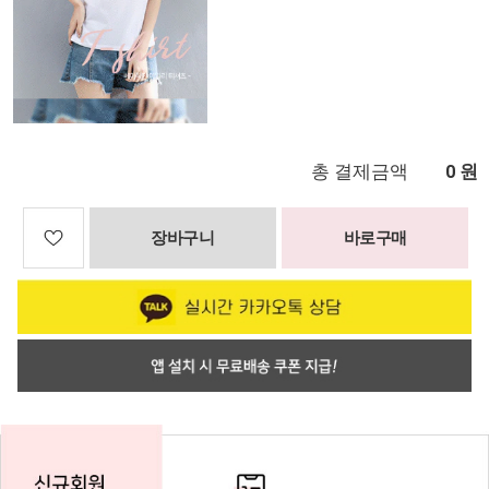
총 결제금액
원
0
장바구니
바로구매