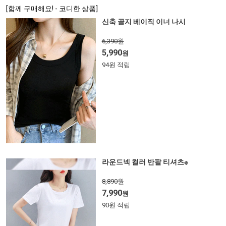
[함께 구매해요! - 코디한 상품]
신축 골지 베이직 이너 나시
6,390원
5,990
원
94원 적립
라운드넥 컬러 반팔 티셔츠※
8,890원
7,990
원
90원 적립