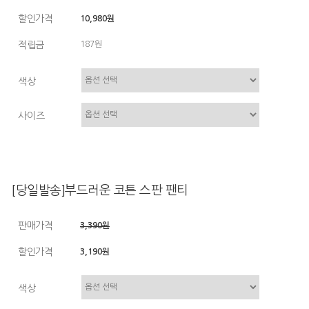
할인가격
10,980원
적립금
187원
색상
사이즈
[당일발송]부드러운 코튼 스판 팬티
판매가격
3,390원
할인가격
3,190원
색상