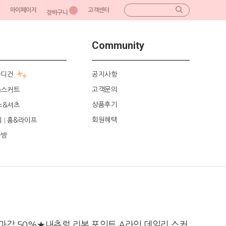
마이페이지
고객센터
장바구니
Community
가디건
공지사항
고객문의
&스커트
상품후기
스&셔츠
회원혜택
리
홈&라이프
|
가방
감 50%★내추럴 리본 포인트 A라인 데일리 스커