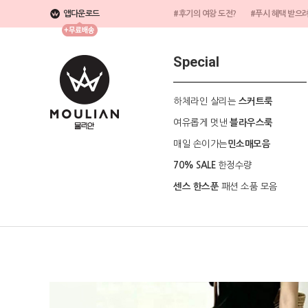
앱다운로드
#후기의 여왕 도전?
#푸시 혜택 받으
Special
하체라인 살리는
스커트룩
여유롭게 멋낸
블라우스룩
매일 손이가는
민소매모음
한정수량
70% SALE
패션 소품 모음
센스 한스푼