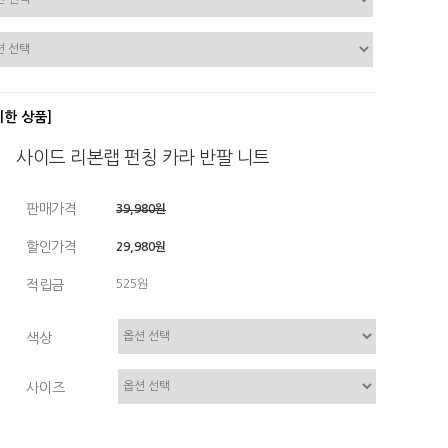
디한 상품]
사이드 리본랩 펀칭 카라 반팔 니트
판매가격
39,980원
할인가격
29,980원
적립금
525원
색상
사이즈