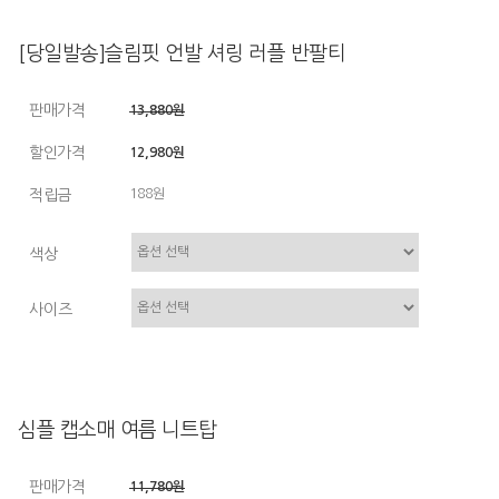
[당일발송]슬림핏 언발 셔링 러플 반팔티
판매가격
13,880원
할인가격
12,980원
적립금
188원
색상
사이즈
심플 캡소매 여름 니트탑
판매가격
11,780원