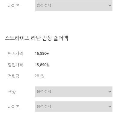
사이즈
스트라이프 라탄 감성 숄더백
판매가격
16,990원
할인가격
15,890원
적립금
281원
색상
사이즈