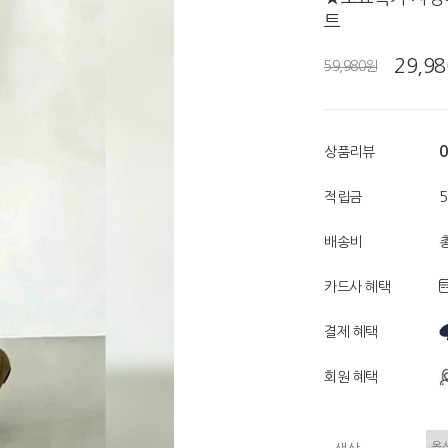
트
29,9
59,980원
0
상품리뷰
적립금
배송비
총
카드사 혜택
결제 혜택
회원 혜택