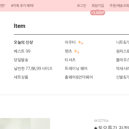
려면?
#카톡 추가 혜택!
로그인
회원가입
주문/배송조회
Item
아우터
니트&
오늘의 신상
베스트 99
팬츠
원피스
당일발송
티셔츠
블라우
날씬한 77,88,99 사이즈
트레이닝 웨어
악세사
세트상품
홈웨어&언더웨어
신발&
sk5276a
★토요특가 자정마