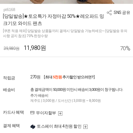
pt6168
SNS 공유
[당일발송]★토요특가 자정마감 50%★레오파드 밍
크기모 와이드 팬츠
[쿠폰 적용 제외] 당일발송 상품들끼리 결제시 당일발송 가능하세요~ (당일발송 유의
사항 공지 참조) 70% 한정수량
11,980원
%
70
39,980원
270원
[ 최대
5천원
추가할인 받으려면? ]
적립금
배송비
총 결제금액이 50,000원 미만시 배송비 3,000원이 청구됩니다.
추가 배송비
제주도 | 3,000원 / 도서산간 | 3,000원 ~ 8,000원
카드사 혜택
무이자할부
결제 혜택
토스페이 최대 4천원 할인