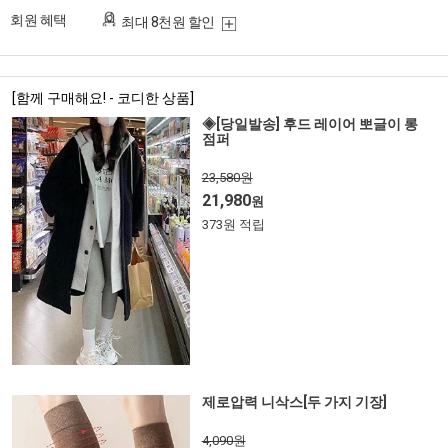
회원 혜택
최대 8천원 할인
[함께 구매해요! - 코디한 상품]
◈[당일발송] 후드 레이어 뽀글이 롱
점퍼
23,580원
21,980
원
373원 적립
제로압력 니삭스[두 가지 기장]
4,090원