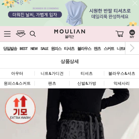
당일발송
BEST
NEW
SALE
원피스
티셔츠
블라우스
팬츠
스커트
니트&가디건
상품상세
아우터
니트&가디건
티셔츠
블라우스&셔츠
원피스&스커트
팬츠
신발&가방
악세사리