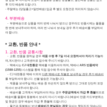
원 입금 후 게시판에 요청시 당일발송 상품은 당일출고, 일반배송 상품은 입고
후 각각 배송해 드립니다.
- 주말에는 (당일출고+일반배송) 입금 후 별도 요청건은 처리되지 않습니다.
4. 부분배송
- 부분배송으로 상품을 여러 번에 나눠서 받으신 경우라도 반품시에는 물품을
한 번에 보내주셔야 하며, 여러 번 나눠서 보내실 경우 추가 배송비를 부담하셔
야 합니다.
* 교환, 반품 안내 *
1. 교환, 반품 공통사항
- 교환, 반품을 원하실 경우
제품 수령 후 7일 이내 요청하셔야 처리가 가능
하
며,게시판이나 고객센터로 접수해 주시기 바랍니다.
- 택배사는
CJ 대한통운
택배를 이용하셔야 하며, 택배사
ARS 반품예약
(1588-1255)
시스템을 통해 직접 접수해 주셔야 합니다.
- CJ 대한통운 택배 이외의
다른 택배사로 착불로 보내주실 경우 추가 배송비
를 부담하셔야 합니다. 선불 발송은 가능합니다.
- 제품을 보내주실 때는 배송 중 파손되지 않도록 받으신 그대로 단단히 포장
하셔서 보내주셔야 합니다.
- 배송비를 고객께서 부담하셔야 하는 경우
주문금액에서 차감 후 환불
되므로
배송비를 물품에 동봉해서 보내지 마시기 바랍니다.(배송비 만큼 카드부분취소
및 현금인 경우 배송비 차감 후 환불해 드립니다.)
- 물건과 동봉해서 보낸
배송비가 분실되는 경우
당사는 책임지지 않습니다.