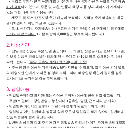
- 무겁고 부피가 큰 제품(카페트 외)은 기본 배송비가 아닌
제품별로 다른 배송
비가 책정
되어 있으며, 주문 및 교환, 반품시 해당 제품 상세 페이지에 기재되어
있는
개별 배송비가 적용
됩니다
- 제주도 및 도서,산간지방 추가 배송비 부과되며, 지역별 추가 배송비는 최종
결재화면에서 확인 하실 수 있습니다.
- 도서, 산간지방
추가배송비는 {무료배송 기준 금액} 이상 구매하신 경우에도
면제되지 않습니다.
(기본 배송비 3,000원만 무료로 처리됩니다.)
2. 배송기간
- 당일배송 상품은 주문 당일 출고되며, 그 외 일반 상품은 재고 보유시 1~2일,
미보유 상품은 공급업체가 해외에 있는 관계로 7~10일 정도 소요되는 점 양해
부탁드립니다.
(주말, 공휴일 제외 / 영업일(평일) 기준)
- 주문량 많은 상품은 기본 배송일보다 지연될 수 있으며, 일부 상품 외에 별도
의 배송지연 안내가 어려운 점 양해 부탁드리며, 배송일정 확인이 필요할 경우
고객센터로 문의주실 것을 부탁드립니다.
3. 당일배송
- 당일발송이라고 표시된(또는 아이콘 부착된) 상품에 한해 당일 출고됩니다.
- 주말(토,일)에도 당일발송 가능합니다. (공휴일, 명절, 근로자의 날 제외).
- 당일발송 마감시간 오후3시 이전까지 결제가 완료되어야 합니다.
- 당일발송 아닌 일반배송 상품과 함께 주문시 당일출고 되지 않으며, 일반배송
상품 배송일에 함께 출고됩니다.
- 일반배송 상품과 함께 주문한 경우 당일발송 마감시간 이전 추가 배송비 3,000