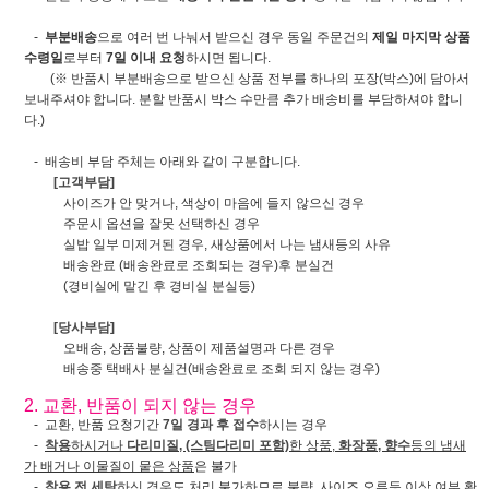
-
부분배송
으로 여러 번 나눠서 받으신 경우 동일 주문건의
제일 마지막 상품
수령일
로부터
7일 이내 요청
하시면 됩니다.
(※ 반품시 부분배송으로 받으신 상품 전부를 하나의 포장(박스)에 담아서
보내주셔야 합니다. 분할 반품시 박스 수만큼 추가 배송비를 부담하셔야 합니
다.)
- 배송비 부담 주체는 아래와 같이 구분합니다.
[고객부담]
사이즈가 안 맞거나, 색상이 마음에 들지 않으신 경우
주문시 옵션을 잘못 선택하신 경우
실밥 일부 미제거된 경우, 새상품에서 나는 냄새등의 사유
배송완료 (배송완료로 조회되는 경우)후 분실건
(경비실에 맡긴 후 경비실 분실등)
[당사부담]
오배송, 상품불량, 상품이 제품설명과 다른 경우
배송중 택배사 분실건(배송완료로 조회 되지 않는 경우)
2. 교환, 반품이 되지 않는 경우
- 교환, 반품 요청기간
7일 경과 후 접수
하시는 경우
-
착용
하시거나
다리미질, (스팀다리미 포함)
한 상품,
화장품, 향수
등의 냄새
가 배거나 이물질이 뭍은 상품
은 불가
-
착용 전 세탁
하신 경우도 처리 불가
하므로 불량, 사이즈 오류등 이상 여부 확