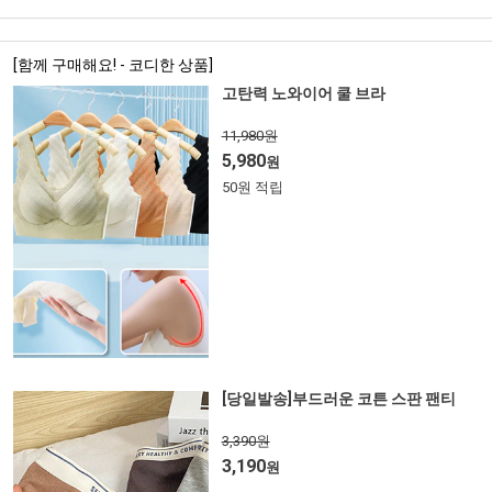
[함께 구매해요! - 코디한 상품]
고탄력 노와이어 쿨 브라
11,980원
5,980
원
50원 적립
[당일발송]부드러운 코튼 스판 팬티
3,390원
3,190
원