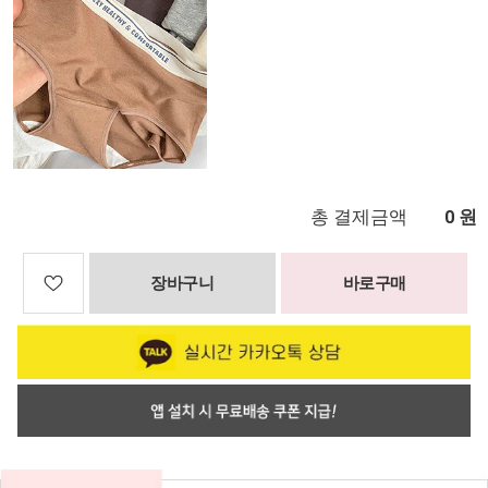
총 결제금액
원
0
장바구니
바로구매