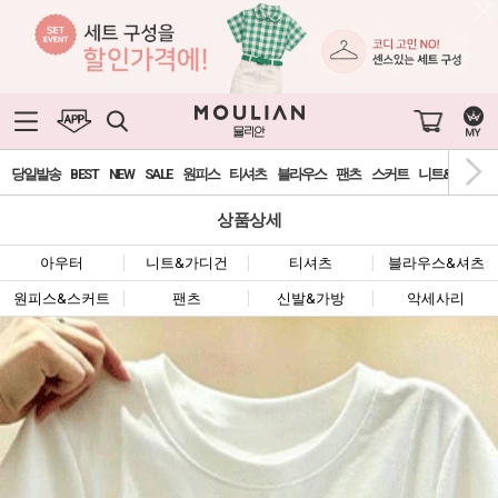
당일발송
BEST
NEW
SALE
원피스
티셔츠
블라우스
팬츠
스커트
니트&가디건
상품상세
아우터
니트&가디건
티셔츠
블라우스&셔츠
원피스&스커트
팬츠
신발&가방
악세사리