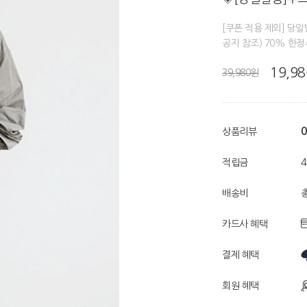
[쿠폰 적용 제외] 당
공지 참조) 70% 한
19,9
39,980원
0
상품리뷰
적립금
배송비
총
카드사 혜택
결제 혜택
회원 혜택