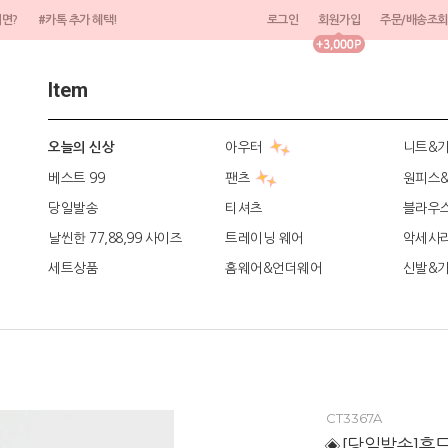
려면?
#카톡 추가 혜택!
로그인
회원가입
주문/배송조회
Item
아우터
니트&
오늘의 신상
베스트 99
팬츠
원피스
당일발송
티셔츠
블라우
날씬한 77,88,99 사이즈
트레이닝 웨어
악세사
세트상품
홈웨어&언더웨어
신발&
CT3367A
◈[당일발송]후드