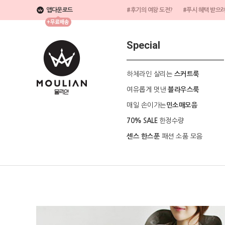
앱다운로드
#후기의 여왕 도전?
#푸시 혜택 받으
Special
하체라인 살리는
스커트룩
여유롭게 멋낸
블라우스룩
매일 손이가는
민소매모음
한정수량
70% SALE
패션 소품 모음
센스 한스푼