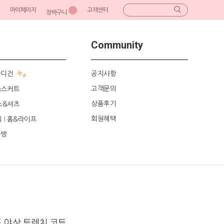
마이페이지
고객센터
장바구니
Community
가디건
공지사항
고객문의
&스커트
상품후기
스&셔츠
회원혜택
리
홈&라이프
|
가방
 야상 트렌치 코트