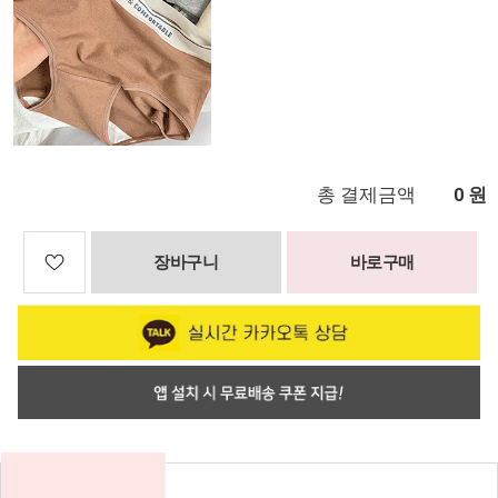
총 결제금액
원
0
장바구니
바로구매