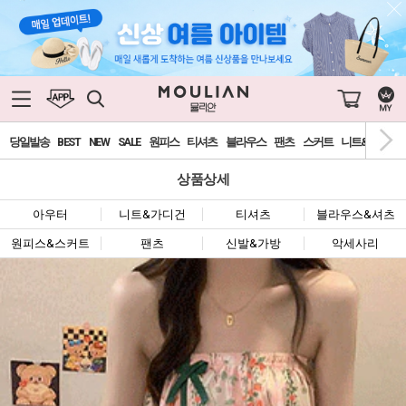
당일발송
BEST
NEW
SALE
원피스
티셔츠
블라우스
팬츠
스커트
니트&가디건
상품상세
아우터
니트&가디건
티셔츠
블라우스&셔츠
원피스&스커트
팬츠
신발&가방
악세사리