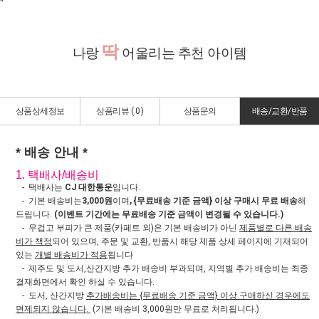
"
딱
나랑
어울리는 추천 아이템
상품상세정보
상품리뷰 (
0
)
상품문의
배송/교환/반품
* 배송 안내 *
1. 택배사/배송비
- 택배사는
CJ 대한통운
입니다.
- 기본 배송비는
3,000원
이며
, {무료배송 기준 금액} 이상 구매시 무료 배송
해
드립니다.
(이벤트 기간에는 무료배송 기준 금액이 변경될 수 있습니다.)
- 무겁고 부피가 큰 제품(카페트 외)은 기본 배송비가 아닌
제품별로 다른 배송
비가 책정
되어 있으며, 주문 및 교환, 반품시 해당 제품 상세 페이지에 기재되어
있는
개별 배송비가 적용
됩니다
- 제주도 및 도서,산간지방 추가 배송비 부과되며, 지역별 추가 배송비는 최종
결재화면에서 확인 하실 수 있습니다.
- 도서, 산간지방
추가배송비는 {무료배송 기준 금액} 이상 구매하신 경우에도
면제되지 않습니다.
(기본 배송비 3,000원만 무료로 처리됩니다.)