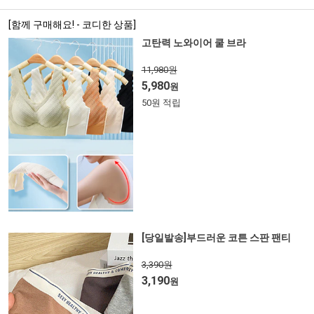
[함께 구매해요! - 코디한 상품]
고탄력 노와이어 쿨 브라
11,980원
5,980
원
50원 적립
[당일발송]부드러운 코튼 스판 팬티
3,390원
3,190
원