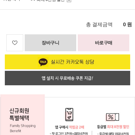
총 결제금액
원
0
장바구니
바로구매