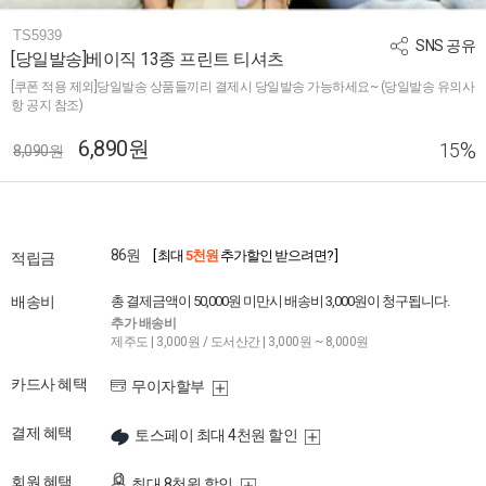
TS5939
SNS 공유
[당일발송]베이직 13종 프린트 티셔츠
[쿠폰 적용 제외]당일발송 상품들끼리 결제시 당일발송 가능하세요~ (당일발송 유의사
항 공지 참조)
6,890원
%
15
8,090원
86원
[ 최대
5천원
추가할인 받으려면? ]
적립금
배송비
총 결제금액이 50,000원 미만시 배송비 3,000원이 청구됩니다.
추가 배송비
제주도 | 3,000원 / 도서산간 | 3,000원 ~ 8,000원
카드사 혜택
무이자할부
결제 혜택
토스페이 최대 4천원 할인
회원 혜택
최대 8천원 할인