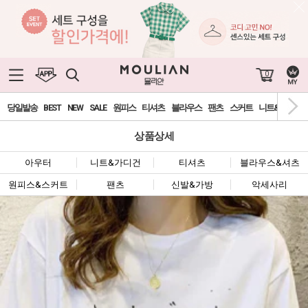
0
당일발송
BEST
NEW
SALE
원피스
티셔츠
블라우스
팬츠
스커트
니트&가디건
상품상세
아우터
니트&가디건
티셔츠
블라우스&셔츠
원피스&스커트
팬츠
신발&가방
악세사리