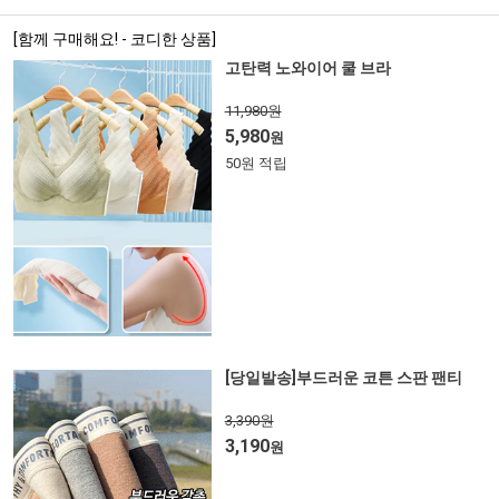
[함께 구매해요! - 코디한 상품]
고탄력 노와이어 쿨 브라
11,980원
5,980
원
50원 적립
[당일발송]부드러운 코튼 스판 팬티
3,390원
3,190
원