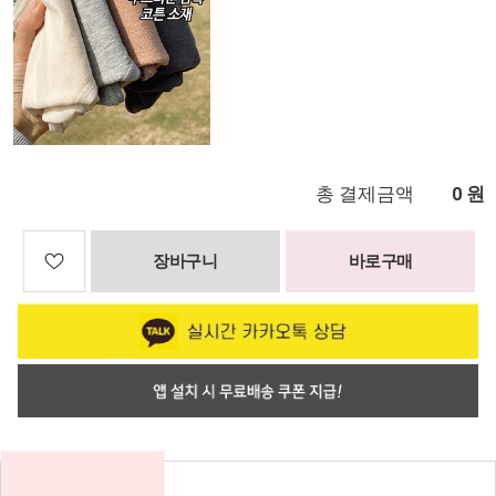
총 결제금액
원
0
장바구니
바로구매