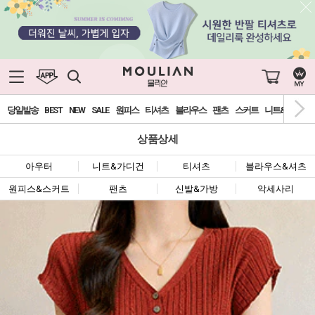
당일발송
BEST
NEW
SALE
원피스
티셔츠
블라우스
팬츠
스커트
니트&가디건
상품상세
아우터
니트&가디건
티셔츠
블라우스&셔츠
원피스&스커트
팬츠
신발&가방
악세사리