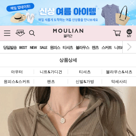
당일발송
BEST
NEW
SALE
원피스
티셔츠
블라우스
팬츠
스커트
니트&가디건
상품상세
아우터
니트&가디건
티셔츠
블라우스&셔츠
원피스&스커트
팬츠
신발&가방
악세사리