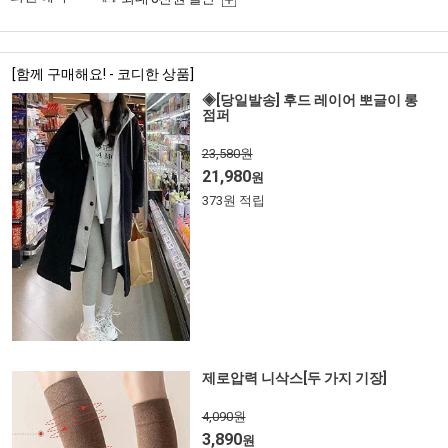
[함께 구매해요! - 코디한 상품]
◈[당일발송] 후드 레이어 뽀글이 롱
점퍼
23,580원
21,980
원
373원 적립
제로압력 니삭스[두 가지 기장]
4,090원
3,890
원