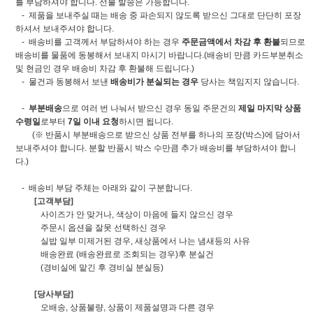
를 부담하셔야 합니다. 선불 발송은 가능합니다.
- 제품을 보내주실 때는 배송 중 파손되지 않도록 받으신 그대로 단단히 포장
하셔서 보내주셔야 합니다.
- 배송비를 고객께서 부담하셔야 하는 경우
주문금액에서 차감 후 환불
되므로
배송비를 물품에 동봉해서 보내지 마시기 바랍니다.(배송비 만큼 카드부분취소
및 현금인 경우 배송비 차감 후 환불해 드립니다.)
- 물건과 동봉해서 보낸
배송비가 분실되는 경우
당사는 책임지지 않습니다.
-
부분배송
으로 여러 번 나눠서 받으신 경우 동일 주문건의
제일 마지막 상품
수령일
로부터
7일 이내 요청
하시면 됩니다.
(※ 반품시 부분배송으로 받으신 상품 전부를 하나의 포장(박스)에 담아서
보내주셔야 합니다. 분할 반품시 박스 수만큼 추가 배송비를 부담하셔야 합니
다.)
- 배송비 부담 주체는 아래와 같이 구분합니다.
[고객부담]
사이즈가 안 맞거나, 색상이 마음에 들지 않으신 경우
주문시 옵션을 잘못 선택하신 경우
실밥 일부 미제거된 경우, 새상품에서 나는 냄새등의 사유
배송완료 (배송완료로 조회되는 경우)후 분실건
(경비실에 맡긴 후 경비실 분실등)
[당사부담]
오배송, 상품불량, 상품이 제품설명과 다른 경우