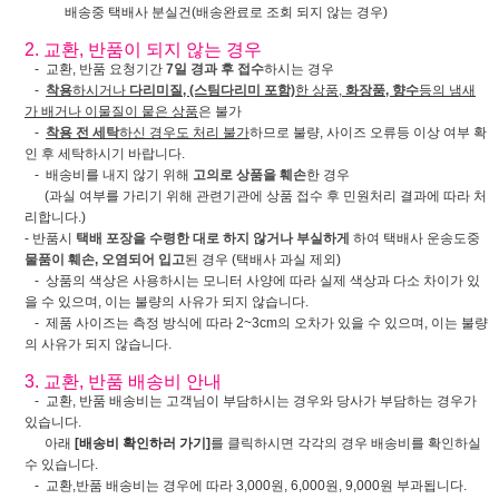
배송중 택배사 분실건(배송완료로 조회 되지 않는 경우)
2. 교환, 반품이 되지 않는 경우
- 교환, 반품 요청기간
7일 경과 후 접수
하시는 경우
-
착용
하시거나
다리미질, (스팀다리미 포함)
한 상품,
화장품, 향수
등의 냄새
가 배거나 이물질이 뭍은 상품
은 불가
-
착용 전 세탁
하신 경우도 처리 불가
하므로 불량, 사이즈 오류등 이상 여부 확
인 후 세탁하시기 바랍니다.
- 배송비를 내지 않기 위해
고의로 상품을 훼손
한 경우
(과실 여부를 가리기 위해 관련기관에 상품 접수 후 민원처리 결과에 따라 처
리합니다.)
- 반품시
택배 포장을 수령한 대로 하지 않거나 부실하게
하여 택배사 운송도중
물품이 훼손, 오염되어 입고
된 경우 (택배사 과실 제외)
- 상품의 색상은 사용하시는 모니터 사양에 따라 실제 색상과 다소 차이가 있
을 수 있으며, 이는 불량의 사유가 되지 않습니다.
- 제품 사이즈는 측정 방식에 따라 2~3cm의 오차가 있을 수 있으며, 이는 불량
의 사유가 되지 않습니다.
3. 교환, 반품 배송비 안내
- 교환, 반품 배송비는 고객님이 부담하시는 경우와 당사가 부담하는 경우가
있습니다.
아래
[배송비 확인하러 가기]
를 클릭하시면 각각의 경우 배송비를 확인하실
수 있습니다.
- 교환,반품 배송비는 경우에 따라 3,000원, 6,000원, 9,000원 부과됩니다.