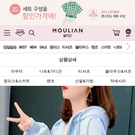
0
당일발송
BEST
NEW
SALE
원피스
티셔츠
블라우스
팬츠
스커트
니트&가디건
상품상세
아우터
니트&가디건
티셔츠
블라우스&셔츠
원피스&스커트
팬츠
신발&가방
악세사리