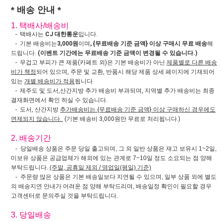
* 배송 안내 *
1. 택배사/배송비
- 택배사는
CJ 대한통운
입니다.
- 기본 배송비는
3,000원
이며
, {무료배송 기준 금액} 이상 구매시 무료 배송
해
드립니다.
(이벤트 기간에는 무료배송 기준 금액이 변경될 수 있습니다.)
- 무겁고 부피가 큰 제품(카페트 외)은 기본 배송비가 아닌
제품별로 다른 배송
비가 책정
되어 있으며, 주문 및 교환, 반품시 해당 제품 상세 페이지에 기재되어
있는
개별 배송비가 적용
됩니다
- 제주도 및 도서,산간지방 추가 배송비 부과되며, 지역별 추가 배송비는 최종
결재화면에서 확인 하실 수 있습니다.
- 도서, 산간지방
추가배송비는 {무료배송 기준 금액} 이상 구매하신 경우에도
면제되지 않습니다.
(기본 배송비 3,000원만 무료로 처리됩니다.)
2. 배송기간
- 당일배송 상품은 주문 당일 출고되며, 그 외 일반 상품은 재고 보유시 1~2일,
미보유 상품은 공급업체가 해외에 있는 관계로 7~10일 정도 소요되는 점 양해
부탁드립니다.
(주말, 공휴일 제외 / 영업일(평일) 기준)
- 주문량 많은 상품은 기본 배송일보다 지연될 수 있으며, 일부 상품 외에 별도
의 배송지연 안내가 어려운 점 양해 부탁드리며, 배송일정 확인이 필요할 경우
고객센터로 문의주실 것을 부탁드립니다.
3. 당일배송