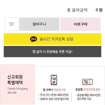
총 결제금액
원
0
장바구니
바로구매