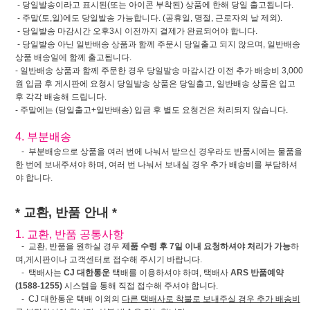
- 당일발송이라고 표시된(또는 아이콘 부착된) 상품에 한해 당일 출고됩니다.
- 주말(토,일)에도 당일발송 가능합니다. (공휴일, 명절, 근로자의 날 제외).
- 당일발송 마감시간 오후3시 이전까지 결제가 완료되어야 합니다.
- 당일발송 아닌 일반배송 상품과 함께 주문시 당일출고 되지 않으며, 일반배송
상품 배송일에 함께 출고됩니다.
- 일반배송 상품과 함께 주문한 경우 당일발송 마감시간 이전 추가 배송비 3,000
원 입금 후 게시판에 요청시 당일발송 상품은 당일출고, 일반배송 상품은 입고
후 각각 배송해 드립니다.
- 주말에는 (당일출고+일반배송) 입금 후 별도 요청건은 처리되지 않습니다.
4. 부분배송
- 부분배송으로 상품을 여러 번에 나눠서 받으신 경우라도 반품시에는 물품을
한 번에 보내주셔야 하며, 여러 번 나눠서 보내실 경우 추가 배송비를 부담하셔
야 합니다.
* 교환, 반품 안내 *
1. 교환, 반품 공통사항
- 교환, 반품을 원하실 경우
제품 수령 후 7일 이내 요청하셔야 처리가 가능
하
며,게시판이나 고객센터로 접수해 주시기 바랍니다.
- 택배사는
CJ 대한통운
택배를 이용하셔야 하며, 택배사
ARS 반품예약
(1588-1255)
시스템을 통해 직접 접수해 주셔야 합니다.
- CJ 대한통운 택배 이외의
다른 택배사로 착불로 보내주실 경우 추가 배송비