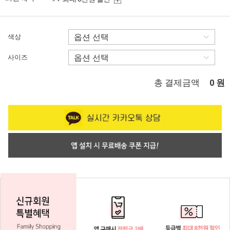
색상
사이즈
총 결제금액
원
0