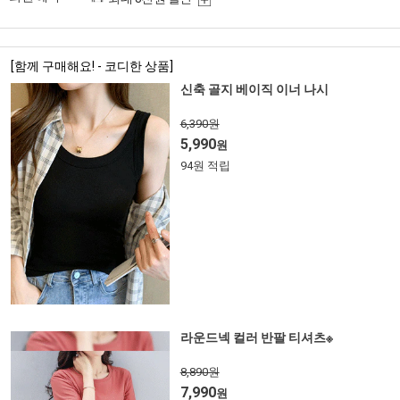
[함께 구매해요! - 코디한 상품]
신축 골지 베이직 이너 나시
6,390원
5,990
원
94원 적립
라운드넥 컬러 반팔 티셔츠※
8,890원
7,990
원