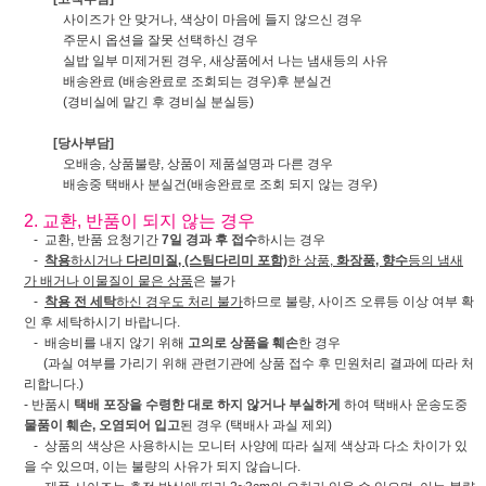
사이즈가 안 맞거나, 색상이 마음에 들지 않으신 경우
주문시 옵션을 잘못 선택하신 경우
실밥 일부 미제거된 경우, 새상품에서 나는 냄새등의 사유
배송완료 (배송완료로 조회되는 경우)후 분실건
(경비실에 맡긴 후 경비실 분실등)
[당사부담]
오배송, 상품불량, 상품이 제품설명과 다른 경우
배송중 택배사 분실건(배송완료로 조회 되지 않는 경우)
2. 교환, 반품이 되지 않는 경우
- 교환, 반품 요청기간
7일 경과 후 접수
하시는 경우
-
착용
하시거나
다리미질, (스팀다리미 포함)
한 상품,
화장품, 향수
등의 냄새
가 배거나 이물질이 뭍은 상품
은 불가
-
착용 전 세탁
하신 경우도 처리 불가
하므로 불량, 사이즈 오류등 이상 여부 확
인 후 세탁하시기 바랍니다.
- 배송비를 내지 않기 위해
고의로 상품을 훼손
한 경우
(과실 여부를 가리기 위해 관련기관에 상품 접수 후 민원처리 결과에 따라 처
리합니다.)
- 반품시
택배 포장을 수령한 대로 하지 않거나 부실하게
하여 택배사 운송도중
물품이 훼손, 오염되어 입고
된 경우 (택배사 과실 제외)
- 상품의 색상은 사용하시는 모니터 사양에 따라 실제 색상과 다소 차이가 있
을 수 있으며, 이는 불량의 사유가 되지 않습니다.