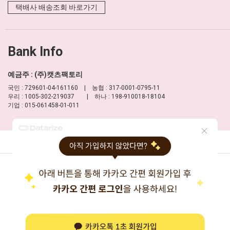
택배사 배송조회 바로가기
Bank Info
예금주 : (주)캣츠팩토리
국민 : 729601-04-161160 | 농협 : 317-0001-0795-11
우리 : 1005-302-219037 | 하나 : 198-910018-18104
기업 : 015-061458-01-011
이용약관
개인정보 처리방침
PC버전
상호 : 주식회사 캣츠팩토리
대표 : 신보현
주소 : 서울시 성동구 고산자로6길 40
TEL : 1688-8177
FAX : 02-457-2330
사업자등록번호 : 204-86-16277
(사업자정보확인)
통신판매업신고 : 제2013-서울성동-0032호
개인정보담당자 : 신보현
이메일 :
help@moulian.com