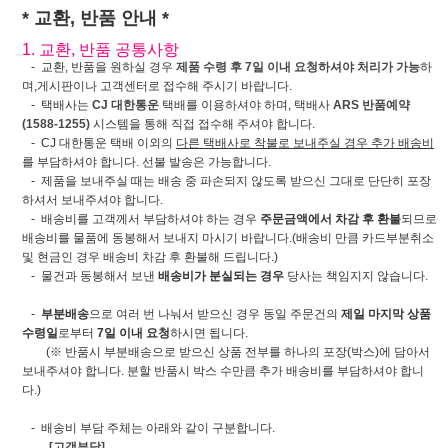
* 교환, 반품 안내 *
1. 교환, 반품 공통사항
- 교환, 반품을 원하실 경우
제품 수령 후 7일 이내 요청하셔야 처리가 가능
하
며,게시판이나 고객센터로 접수해 주시기 바랍니다.
- 택배사는
CJ 대한통운
택배를 이용하셔야 하며, 택배사
ARS 반품예약
(1588-1255)
시스템을 통해 직접 접수해 주셔야 합니다.
- CJ 대한통운 택배 이외의
다른 택배사로 착불로 보내주실 경우 추가 배송비
를 부담하셔야 합니다. 선불 발송은 가능합니다.
- 제품을 보내주실 때는 배송 중 파손되지 않도록 받으신 그대로 단단히 포장
하셔서 보내주셔야 합니다.
- 배송비를 고객께서 부담하셔야 하는 경우
주문금액에서 차감 후 환불
되므로
배송비를 물품에 동봉해서 보내지 마시기 바랍니다.(배송비 만큼 카드부분취소
및 현금인 경우 배송비 차감 후 환불해 드립니다.)
- 물건과 동봉해서 보낸
배송비가 분실되는 경우
당사는 책임지지 않습니다.
-
부분배송
으로 여러 번 나눠서 받으신 경우 동일 주문건의
제일 마지막 상품
수령일
로부터
7일 이내 요청
하시면 됩니다.
(※ 반품시 부분배송으로 받으신 상품 전부를 하나의 포장(박스)에 담아서
보내주셔야 합니다. 분할 반품시 박스 수만큼 추가 배송비를 부담하셔야 합니
다.)
- 배송비 부담 주체는 아래와 같이 구분합니다.
[고객부담]