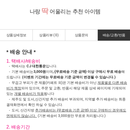
딱
나랑
어울리는 추천 아이템
상품상세정보
상품리뷰 (
0
)
상품문의
배송/교환/반품
* 배송 안내 *
1. 택배사/배송비
- 택배사는
CJ 대한통운
입니다.
- 기본 배송비는
3,000원
이며
, {무료배송 기준 금액} 이상 구매시 무료 배송
해
드립니다.
(이벤트 기간에는 무료배송 기준 금액이 변경될 수 있습니다.)
- 무겁고 부피가 큰 제품(카페트 외)은 기본 배송비가 아닌
제품별로 다른 배송
비가 책정
되어 있으며, 주문 및 교환, 반품시 해당 제품 상세 페이지에 기재되어
있는
개별 배송비가 적용
됩니다
- 제주도 및 도서,산간지방 추가 배송비 부과되며, 지역별 추가 배송비는 최종
결재화면에서 확인 하실 수 있습니다.
- 도서, 산간지방
추가배송비는 {무료배송 기준 금액} 이상 구매하신 경우에도
면제되지 않습니다.
(기본 배송비 3,000원만 무료로 처리됩니다.)
2. 배송기간