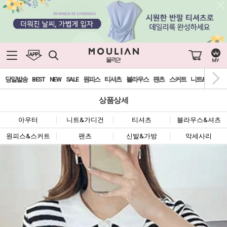
당일발송
BEST
NEW
SALE
원피스
티셔츠
블라우스
팬츠
스커트
니트&가디건
상품상세
아우터
니트&가디건
티셔츠
블라우스&셔츠
원피스&스커트
팬츠
신발&가방
악세사리