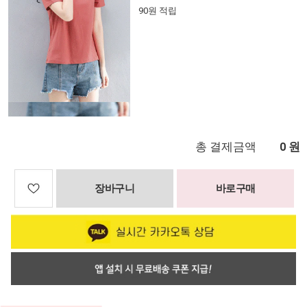
90원 적립
총 결제금액
원
0
장바구니
바로구매