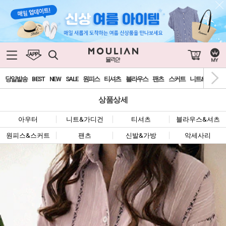
0
당일발송
BEST
NEW
SALE
원피스
티셔츠
블라우스
팬츠
스커트
니트&가디건
상품상세
아우터
니트&가디건
티셔츠
블라우스&셔츠
원피스&스커트
팬츠
신발&가방
악세사리