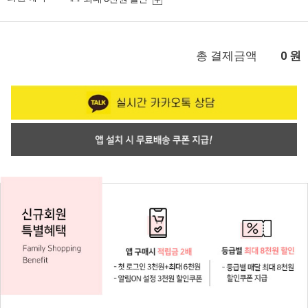
총 결제금액
원
0