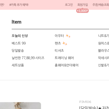
려면?
#카톡 추가 혜택!
로그인
회원가입
주문/배송조회
Item
아우터
니트&
오늘의 신상
베스트 99
팬츠
원피스
당일발송
티셔츠
블라우
날씬한 77,88,99 사이즈
트레이닝 웨어
악세사
세트상품
홈웨어&언더웨어
신발&
PJM106
[당일발송]★자정