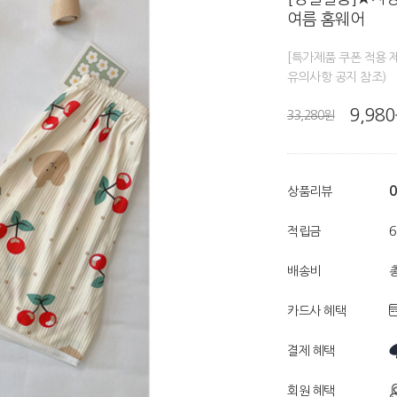
여름 홈웨어
[특가제품 쿠폰 적용
유의사항 공지 참조)
9,98
33,280원
0
상품리뷰
적립금
배송비
총
카드사 혜택
결제 혜택
회원 혜택