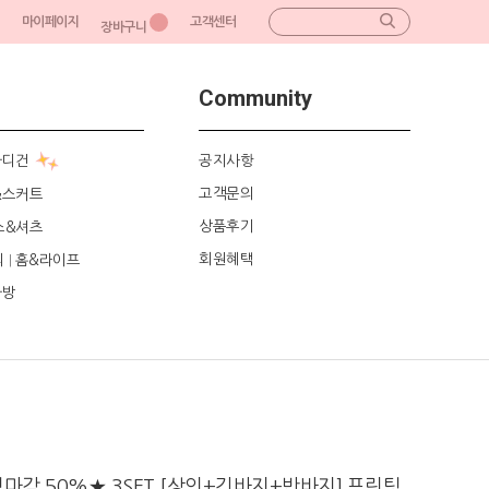
마이페이지
고객센터
장바구니
Community
가디건
공지사항
고객문의
&스커트
상품후기
스&셔츠
회원혜택
리
홈&라이프
|
가방
마감 50%★ 3SET [상의+긴바지+반바지] 프린팅