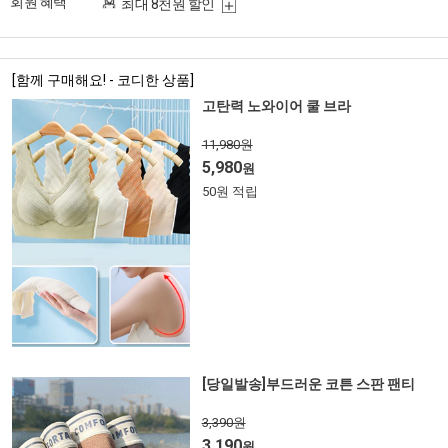
회원 혜택
최대 8천원 할인
[함께 구매해요! - 코디한 상품]
고탄력 노와이어 쿨 브라
11,980원
5,980
원
50원 적립
[당일발송]부드러운 코튼 스판 팬티
3,390원
3,190
원