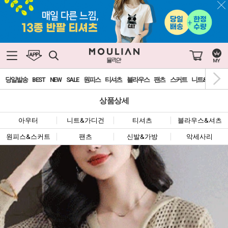
당일발송
BEST
NEW
SALE
원피스
티셔츠
블라우스
팬츠
스커트
니트&가디건
상품상세
아우터
니트&가디건
티셔츠
블라우스&셔츠
원피스&스커트
팬츠
신발&가방
악세사리