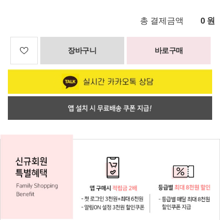
총 결제금액
원
0
장바구니
바로구매