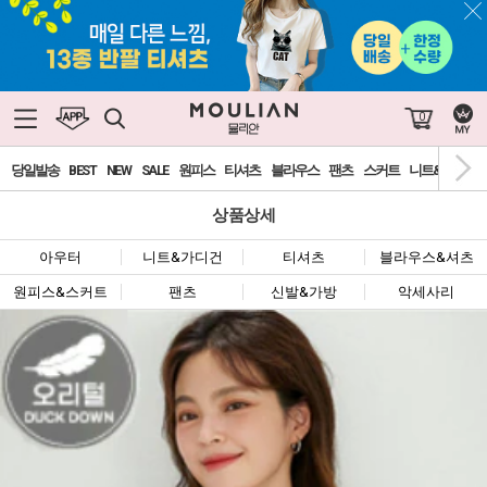
0
당일발송
BEST
NEW
SALE
원피스
티셔츠
블라우스
팬츠
스커트
니트&가디건
상품상세
아우터
니트&가디건
티셔츠
블라우스&셔츠
원피스&스커트
팬츠
신발&가방
악세사리