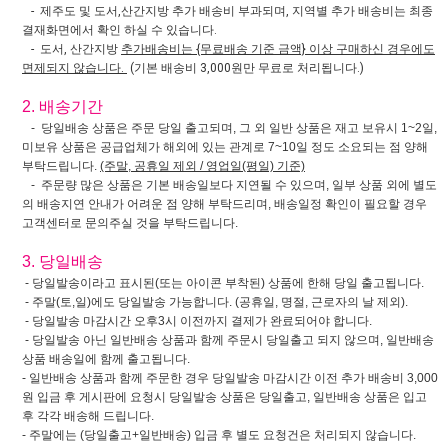
- 제주도 및 도서,산간지방 추가 배송비 부과되며, 지역별 추가 배송비는 최종
결재화면에서 확인 하실 수 있습니다.
- 도서, 산간지방
추가배송비는 {무료배송 기준 금액} 이상 구매하신 경우에도
면제되지 않습니다.
(기본 배송비 3,000원만 무료로 처리됩니다.)
2. 배송기간
- 당일배송 상품은 주문 당일 출고되며, 그 외 일반 상품은 재고 보유시 1~2일,
미보유 상품은 공급업체가 해외에 있는 관계로 7~10일 정도 소요되는 점 양해
부탁드립니다.
(주말, 공휴일 제외 / 영업일(평일) 기준)
- 주문량 많은 상품은 기본 배송일보다 지연될 수 있으며, 일부 상품 외에 별도
의 배송지연 안내가 어려운 점 양해 부탁드리며, 배송일정 확인이 필요할 경우
고객센터로 문의주실 것을 부탁드립니다.
3. 당일배송
- 당일발송이라고 표시된(또는 아이콘 부착된) 상품에 한해 당일 출고됩니다.
- 주말(토,일)에도 당일발송 가능합니다. (공휴일, 명절, 근로자의 날 제외).
- 당일발송 마감시간 오후3시 이전까지 결제가 완료되어야 합니다.
- 당일발송 아닌 일반배송 상품과 함께 주문시 당일출고 되지 않으며, 일반배송
상품 배송일에 함께 출고됩니다.
- 일반배송 상품과 함께 주문한 경우 당일발송 마감시간 이전 추가 배송비 3,000
원 입금 후 게시판에 요청시 당일발송 상품은 당일출고, 일반배송 상품은 입고
후 각각 배송해 드립니다.
- 주말에는 (당일출고+일반배송) 입금 후 별도 요청건은 처리되지 않습니다.