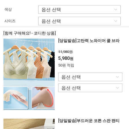
색상
사이즈
[함께 구매해요! - 코디한 상품]
[당일발송]고탄력 노와이어 쿨 브라
11,980원
5,980
원
50원 적립
[당일발송]부드러운 코튼 스판 팬티