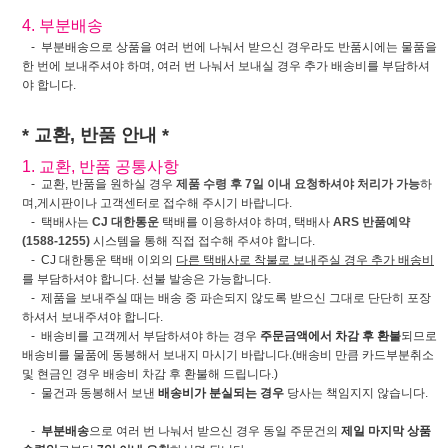
4. 부분배송
- 부분배송으로 상품을 여러 번에 나눠서 받으신 경우라도 반품시에는 물품을
한 번에 보내주셔야 하며, 여러 번 나눠서 보내실 경우 추가 배송비를 부담하셔
야 합니다.
* 교환, 반품 안내 *
1. 교환, 반품 공통사항
- 교환, 반품을 원하실 경우
제품 수령 후 7일 이내 요청하셔야 처리가 가능
하
며,게시판이나 고객센터로 접수해 주시기 바랍니다.
- 택배사는
CJ 대한통운
택배를 이용하셔야 하며, 택배사
ARS 반품예약
(1588-1255)
시스템을 통해 직접 접수해 주셔야 합니다.
- CJ 대한통운 택배 이외의
다른 택배사로 착불로 보내주실 경우 추가 배송비
를 부담하셔야 합니다. 선불 발송은 가능합니다.
- 제품을 보내주실 때는 배송 중 파손되지 않도록 받으신 그대로 단단히 포장
하셔서 보내주셔야 합니다.
- 배송비를 고객께서 부담하셔야 하는 경우
주문금액에서 차감 후 환불
되므로
배송비를 물품에 동봉해서 보내지 마시기 바랍니다.(배송비 만큼 카드부분취소
및 현금인 경우 배송비 차감 후 환불해 드립니다.)
- 물건과 동봉해서 보낸
배송비가 분실되는 경우
당사는 책임지지 않습니다.
-
부분배송
으로 여러 번 나눠서 받으신 경우 동일 주문건의
제일 마지막 상품