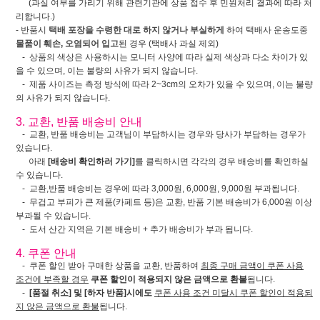
(과실 여부를 가리기 위해 관련기관에 상품 접수 후 민원처리 결과에 따라 처
리합니다.)
- 반품시
택배 포장을 수령한 대로 하지 않거나 부실하게
하여 택배사 운송도중
물품이 훼손, 오염되어 입고
된 경우 (택배사 과실 제외)
- 상품의 색상은 사용하시는 모니터 사양에 따라 실제 색상과 다소 차이가 있
을 수 있으며, 이는 불량의 사유가 되지 않습니다.
- 제품 사이즈는 측정 방식에 따라 2~3cm의 오차가 있을 수 있으며, 이는 불량
의 사유가 되지 않습니다.
3. 교환, 반품 배송비 안내
- 교환, 반품 배송비는 고객님이 부담하시는 경우와 당사가 부담하는 경우가
있습니다.
아래
[배송비 확인하러 가기]
를 클릭하시면 각각의 경우 배송비를 확인하실
수 있습니다.
- 교환,반품 배송비는 경우에 따라 3,000원, 6,000원, 9,000원 부과됩니다.
- 무겁고 부피가 큰 제품(카페트 등)은 교환, 반품 기본 배송비가 6,000원 이상
부과될 수 있습니다.
- 도서 산간 지역은 기본 배송비 + 추가 배송비가 부과 됩니다.
4. 쿠폰 안내
- 쿠폰 할인 받아 구매한 상품을 교환, 반품하여
최종 구매 금액이 쿠폰 사용
조건에 부족할 경우
쿠폰 할인이 적용되지 않은 금액으로 환불
됩니다.
-
[품절 취소] 및 [하자 반품]시에도
쿠폰 사용 조건 미달시 쿠폰 할인이 적용되
지 않은 금액으로 환불
됩니다.