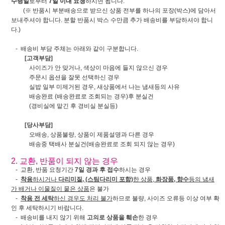
수령일
로부터
7일 이내 요청
하시면 됩니다.
(※ 반품시 부분배송으로 받으신 상품 전부를 하나의 포장(박스)에 담아서
보내주셔야 합니다. 분할 반품시 박스 수만큼 추가 배송비를 부담하셔야 합니
다.)
- 배송비 부담 주체는 아래와 같이 구분합니다.
[고객부담]
사이즈가 안 맞거나, 색상이 마음에 들지 않으신 경우
주문시 옵션을 잘못 선택하신 경우
실밥 일부 미제거된 경우, 새상품에서 나는 냄새등의 사유
배송완료 (배송완료로 조회되는 경우)후 분실건
(경비실에 맡긴 후 경비실 분실등)
[당사부담]
오배송, 상품불량, 상품이 제품설명과 다른 경우
배송중 택배사 분실건(배송완료로 조회 되지 않는 경우)
2. 교환, 반품이 되지 않는 경우
- 교환, 반품 요청기간
7일 경과 후 접수
하시는 경우
-
착용
하시거나
다리미질, (스팀다리미 포함)
한 상품,
화장품, 향수
등의 냄새
가 배거나 이물질이 뭍은 상품
은 불가
-
착용 전 세탁
하신 경우도 처리 불가
하므로 불량, 사이즈 오류등 이상 여부 확
인 후 세탁하시기 바랍니다.
- 배송비를 내지 않기 위해
고의로 상품을 훼손
한 경우