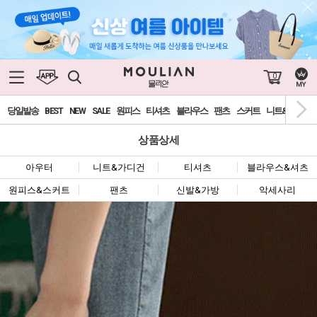
0
당일발송
BEST
NEW
SALE
원피스
티셔츠
블라우스
팬츠
스커트
니트&가디건
상품상세
아우터
니트&가디건
티셔츠
블라우스&셔츠
원피스&스커트
팬츠
신발&가방
악세사리