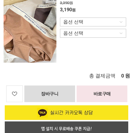
3,390원
3,190
원
총 결제금액
원
0
장바구니
바로구매