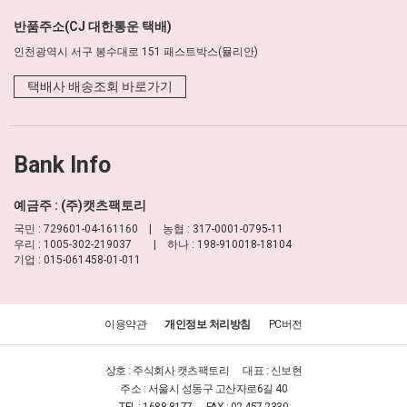
반품주소(CJ 대한통운 택배)
인천광역시 서구 봉수대로 151 패스트박스(뮬리안)
택배사 배송조회 바로가기
Bank Info
예금주 : (주)캣츠팩토리
국민 : 729601-04-161160 | 농협 : 317-0001-0795-11
우리 : 1005-302-219037 | 하나 : 198-910018-18104
기업 : 015-061458-01-011
이용약관
개인정보 처리방침
PC버전
상호 : 주식회사 캣츠팩토리
대표 : 신보현
주소 : 서울시 성동구 고산자로6길 40