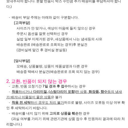
보내주셔야 합니다. 분할 반품시 박스 수만큼 추가 배송비를 부담하셔야 합니
다.)
- 배송비 부담 주체는 아래와 같이 구분합니다.
[고객부담]
사이즈가 안 맞거나, 색상이 마음에 들지 않으신 경우
주문시 옵션을 잘못 선택하신 경우
실밥 일부 미제거된 경우, 새상품에서 나는 냄새등의 사유
배송완료 (배송완료로 조회되는 경우)후 분실건
(경비실에 맡긴 후 경비실 분실등)
[당사부담]
오배송, 상품불량, 상품이 제품설명과 다른 경우
배송중 택배사 분실건(배송완료로 조회 되지 않는 경우)
2. 교환, 반품이 되지 않는 경우
- 교환, 반품 요청기간
7일 경과 후 접수
하시는 경우
-
착용
하시거나
다리미질, (스팀다리미 포함)
한 상품,
화장품, 향수
등의 냄새
가 배거나 이물질이 뭍은 상품
은 불가
-
착용 전 세탁
하신 경우도 처리 불가
하므로 불량, 사이즈 오류등 이상 여부 확
인 후 세탁하시기 바랍니다.
- 배송비를 내지 않기 위해
고의로 상품을 훼손
한 경우
(과실 여부를 가리기 위해 관련기관에 상품 접수 후 민원처리 결과에 따라 처
리합니다.)