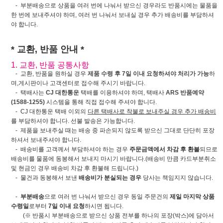
- 부분배송으로 상품을 여러 번에 나눠서 받으신 경우라도 반품시에는 물품을
한 번에 보내주셔야 하며, 여러 번 나눠서 보내실 경우 추가 배송비를 부담하셔
야 합니다.
* 교환, 반품 안내 *
1. 교환, 반품 공통사항
- 교환, 반품을 원하실 경우
제품 수령 후 7일 이내 요청하셔야 처리가 가능
하
며,게시판이나 고객센터로 접수해 주시기 바랍니다.
- 택배사는
CJ 대한통운
택배를 이용하셔야 하며, 택배사
ARS 반품예약
(1588-1255)
시스템을 통해 직접 접수해 주셔야 합니다.
- CJ 대한통운 택배 이외의
다른 택배사로 착불로 보내주실 경우 추가 배송비
를 부담하셔야 합니다. 선불 발송은 가능합니다.
- 제품을 보내주실 때는 배송 중 파손되지 않도록 받으신 그대로 단단히 포장
하셔서 보내주셔야 합니다.
- 배송비를 고객께서 부담하셔야 하는 경우
주문금액에서 차감 후 환불
되므로
배송비를 물품에 동봉해서 보내지 마시기 바랍니다.(배송비 만큼 카드부분취소
및 현금인 경우 배송비 차감 후 환불해 드립니다.)
- 물건과 동봉해서 보낸
배송비가 분실되는 경우
당사는 책임지지 않습니다.
-
부분배송
으로 여러 번 나눠서 받으신 경우 동일 주문건의
제일 마지막 상품
수령일
로부터
7일 이내 요청
하시면 됩니다.
(※ 반품시 부분배송으로 받으신 상품 전부를 하나의 포장(박스)에 담아서