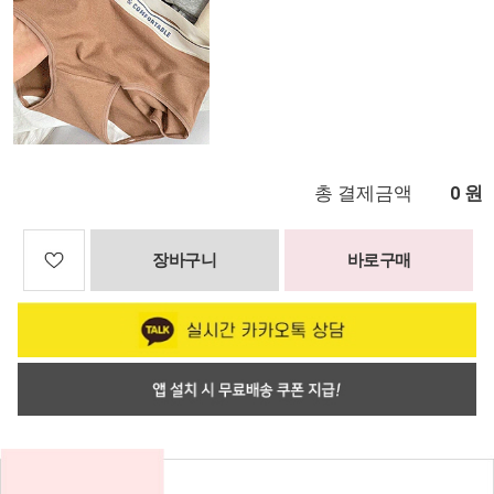
총 결제금액
원
0
장바구니
바로구매