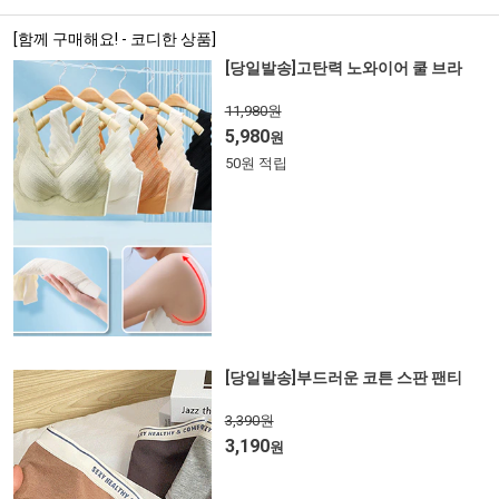
[함께 구매해요! - 코디한 상품]
[당일발송]고탄력 노와이어 쿨 브라
11,980원
5,980
원
50원 적립
[당일발송]부드러운 코튼 스판 팬티
3,390원
3,190
원