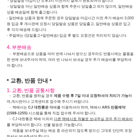
- 당일발송 마감시간 오후3시 이전까지 결제가 완료되어야 합니다.
- 당일발송 아닌 일반배송 상품과 함께 주문시 당일출고 되지 않으며, 일반배송
상품 배송일에 함께 출고됩니다.
- 일반배송 상품과 함께 주문한 경우 당일발송 마감시간 이전 추가 배송비 3,000
원 입금 후 게시판에 요청시 당일발송 상품은 당일출고, 일반배송 상품은 입고
후 각각 배송해 드립니다.
- 주말에는 (당일출고+일반배송) 입금 후 별도 요청건은 처리되지 않습니다.
4. 부분배송
- 부분배송으로 상품을 여러 번에 나눠서 받으신 경우라도 반품시에는 물품을
한 번에 보내주셔야 하며, 여러 번 나눠서 보내실 경우 추가 배송비를 부담하셔
야 합니다.
* 교환, 반품 안내 *
1. 교환, 반품 공통사항
- 교환, 반품을 원하실 경우
제품 수령 후 7일 이내 요청하셔야 처리가 가능
하
며,게시판이나 고객센터로 접수해 주시기 바랍니다.
- 택배사는
CJ 대한통운
택배를 이용하셔야 하며, 택배사
ARS 반품예약
(1588-1255)
시스템을 통해 직접 접수해 주셔야 합니다.
- CJ 대한통운 택배 이외의
다른 택배사로 착불로 보내주실 경우 추가 배송비
를 부담하셔야 합니다. 선불 발송은 가능합니다.
- 제품을 보내주실 때는 배송 중 파손되지 않도록 받으신 그대로 단단히 포장
하셔서 보내주셔야 합니다.