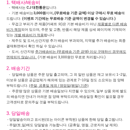
1. 택배사/배송비
- 택배사는
CJ 대한통운
입니다.
- 기본 배송비는
3,000원
이며
, {무료배송 기준 금액} 이상 구매시 무료 배송
해
드립니다.
(이벤트 기간에는 무료배송 기준 금액이 변경될 수 있습니다.)
- 무겁고 부피가 큰 제품(카페트 외)은 기본 배송비가 아닌
제품별로 다른 배송
비가 책정
되어 있으며, 주문 및 교환, 반품시 해당 제품 상세 페이지에 기재되어
있는
개별 배송비가 적용
됩니다
- 제주도 및 도서,산간지방 추가 배송비 부과되며, 지역별 추가 배송비는 최종
결재화면에서 확인 하실 수 있습니다.
- 도서, 산간지방
추가배송비는 {무료배송 기준 금액} 이상 구매하신 경우에도
면제되지 않습니다.
(기본 배송비 3,000원만 무료로 처리됩니다.)
2. 배송기간
- 당일배송 상품은 주문 당일 출고되며, 그 외 일반 상품은 재고 보유시 1~2일,
미보유 상품은 공급업체가 해외에 있는 관계로 7~10일 정도 소요되는 점 양해
부탁드립니다.
(주말, 공휴일 제외 / 영업일(평일) 기준)
- 주문량 많은 상품은 기본 배송일보다 지연될 수 있으며, 일부 상품 외에 별도
의 배송지연 안내가 어려운 점 양해 부탁드리며, 배송일정 확인이 필요할 경우
고객센터로 문의주실 것을 부탁드립니다.
3. 당일배송
- 당일발송이라고 표시된(또는 아이콘 부착된) 상품에 한해 당일 출고됩니다.
- 주말(토,일)에도 당일발송 가능합니다. (공휴일, 명절, 근로자의 날 제외).