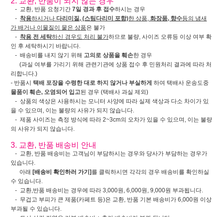
2. 교환, 반품이 되지 않는 경우
- 교환, 반품 요청기간
7일 경과 후 접수
하시는 경우
-
착용
하시거나
다리미질, (스팀다리미 포함)
한 상품,
화장품, 향수
등의 냄새
가 배거나 이물질이 뭍은 상품
은 불가
-
착용 전 세탁
하신 경우도 처리 불가
하므로 불량, 사이즈 오류등 이상 여부 확
인 후 세탁하시기 바랍니다.
- 배송비를 내지 않기 위해
고의로 상품을 훼손
한 경우
(과실 여부를 가리기 위해 관련기관에 상품 접수 후 민원처리 결과에 따라 처
리합니다.)
- 반품시
택배 포장을 수령한 대로 하지 않거나 부실하게
하여 택배사 운송도중
물품이 훼손, 오염되어 입고
된 경우 (택배사 과실 제외)
- 상품의 색상은 사용하시는 모니터 사양에 따라 실제 색상과 다소 차이가 있
을 수 있으며, 이는 불량의 사유가 되지 않습니다.
- 제품 사이즈는 측정 방식에 따라 2~3cm의 오차가 있을 수 있으며, 이는 불량
의 사유가 되지 않습니다.
3. 교환, 반품 배송비 안내
- 교환, 반품 배송비는 고객님이 부담하시는 경우와 당사가 부담하는 경우가
있습니다.
아래
[배송비 확인하러 가기]
를 클릭하시면 각각의 경우 배송비를 확인하실
수 있습니다.
- 교환,반품 배송비는 경우에 따라 3,000원, 6,000원, 9,000원 부과됩니다.
- 무겁고 부피가 큰 제품(카페트 등)은 교환, 반품 기본 배송비가 6,000원 이상
부과될 수 있습니다.