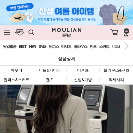
당일발송
BEST
NEW
SALE
원피스
티셔츠
블라우스
팬츠
스커트
니트&가디건
상품상세
아우터
니트&가디건
티셔츠
블라우스&셔츠
원피스&스커트
팬츠
신발&가방
악세사리