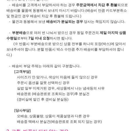
- 배송비를 고객께서 부담하셔야 하는 경우
주문금액에서 차감 후 환불
되므로
배송비를 물품에 동봉해서 보내지 마시기 바랍니다.(배송비 만큼 카드부분취소
및 현금인 경우 배송비 차감 후 환불해 드립니다.)
- 물건과 동봉해서 보낸
배송비가 분실되는 경우
당사는 책임지지 않습니다.
-
부분배송
으로 여러 번 나눠서 받으신 경우 동일 주문건의
제일 마지막 상품
수령일
로부터
7일 이내 요청
하시면 됩니다.
(※ 반품시 부분배송으로 받으신 상품 전부를 하나의 포장(박스)에 담아서
보내주셔야 합니다. 분할 반품시 박스 수만큼 추가 배송비를 부담하셔야 합니
다.)
- 배송비 부담 주체는 아래와 같이 구분합니다.
[고객부담]
사이즈가 안 맞거나, 색상이 마음에 들지 않으신 경우
주문시 옵션을 잘못 선택하신 경우
실밥 일부 미제거된 경우, 새상품에서 나는 냄새등의 사유
배송완료 (배송완료로 조회되는 경우)후 분실건
(경비실에 맡긴 후 경비실 분실등)
[당사부담]
오배송, 상품불량, 상품이 제품설명과 다른 경우
배송중 택배사 분실건(배송완료로 조회 되지 않는 경우)