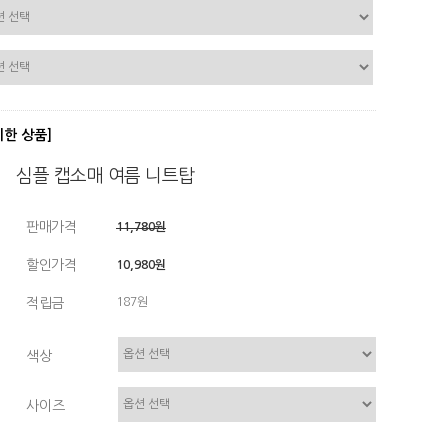
디한 상품]
심플 캡소매 여름 니트탑
판매가격
11,780원
할인가격
10,980원
적립금
187원
색상
사이즈