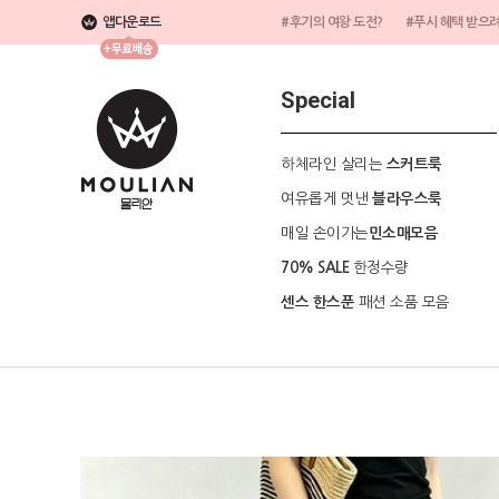
앱다운로드
#후기의 여왕 도전?
#푸시 혜택 받으
Special
하체라인 살리는
스커트룩
여유롭게 멋낸
블라우스룩
매일 손이가는
민소매모음
한정수량
70% SALE
패션 소품 모음
센스 한스푼