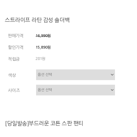
스트라이프 라탄 감성 숄더백
판매가격
16,990원
할인가격
15,890원
적립금
281원
색상
사이즈
[당일발송]부드러운 코튼 스판 팬티