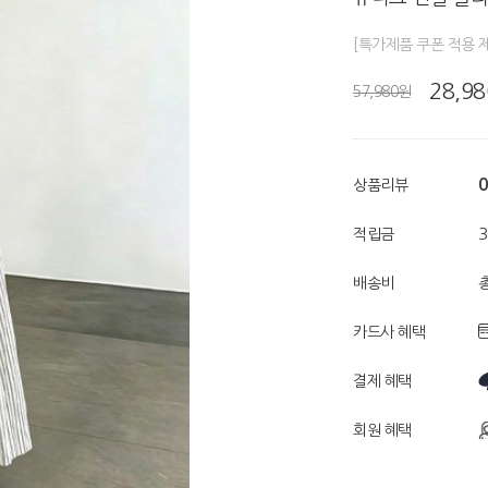
[특가제품 쿠폰 적용 
28,9
57,980원
0
상품리뷰
적립금
배송비
총
카드사 혜택
결제 혜택
회원 혜택