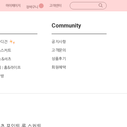
마이페이지
고객센터
장바구니
Community
가디건
공지사항
고객문의
&스커트
상품후기
스&셔츠
회원혜택
리
홈&라이프
|
가방
츠 포인트 롱 스커트