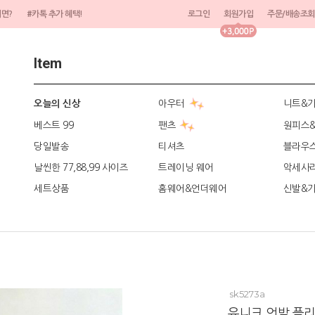
려면?
#카톡 추가 혜택!
로그인
회원가입
주문/배송조회
Item
아우터
니트&
오늘의 신상
베스트 99
팬츠
원피스
당일발송
티셔츠
블라우
날씬한 77,88,99 사이즈
트레이닝 웨어
악세사
세트상품
홈웨어&언더웨어
신발&
sk5273a
유니크 언발 플리