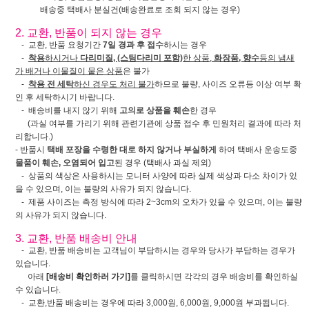
배송중 택배사 분실건(배송완료로 조회 되지 않는 경우)
2. 교환, 반품이 되지 않는 경우
- 교환, 반품 요청기간
7일 경과 후 접수
하시는 경우
-
착용
하시거나
다리미질, (스팀다리미 포함)
한 상품,
화장품, 향수
등의 냄새
가 배거나 이물질이 뭍은 상품
은 불가
-
착용 전 세탁
하신 경우도 처리 불가
하므로 불량, 사이즈 오류등 이상 여부 확
인 후 세탁하시기 바랍니다.
- 배송비를 내지 않기 위해
고의로 상품을 훼손
한 경우
(과실 여부를 가리기 위해 관련기관에 상품 접수 후 민원처리 결과에 따라 처
리합니다.)
- 반품시
택배 포장을 수령한 대로 하지 않거나 부실하게
하여 택배사 운송도중
물품이 훼손, 오염되어 입고
된 경우 (택배사 과실 제외)
- 상품의 색상은 사용하시는 모니터 사양에 따라 실제 색상과 다소 차이가 있
을 수 있으며, 이는 불량의 사유가 되지 않습니다.
- 제품 사이즈는 측정 방식에 따라 2~3cm의 오차가 있을 수 있으며, 이는 불량
의 사유가 되지 않습니다.
3. 교환, 반품 배송비 안내
- 교환, 반품 배송비는 고객님이 부담하시는 경우와 당사가 부담하는 경우가
있습니다.
아래
[배송비 확인하러 가기]
를 클릭하시면 각각의 경우 배송비를 확인하실
수 있습니다.
- 교환,반품 배송비는 경우에 따라 3,000원, 6,000원, 9,000원 부과됩니다.