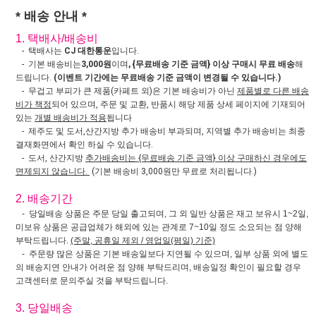
* 배송 안내 *
1. 택배사/배송비
- 택배사는
CJ 대한통운
입니다.
- 기본 배송비는
3,000원
이며
, {무료배송 기준 금액} 이상 구매시 무료 배송
해
드립니다.
(이벤트 기간에는 무료배송 기준 금액이 변경될 수 있습니다.)
- 무겁고 부피가 큰 제품(카페트 외)은 기본 배송비가 아닌
제품별로 다른 배송
비가 책정
되어 있으며, 주문 및 교환, 반품시 해당 제품 상세 페이지에 기재되어
있는
개별 배송비가 적용
됩니다
- 제주도 및 도서,산간지방 추가 배송비 부과되며, 지역별 추가 배송비는 최종
결재화면에서 확인 하실 수 있습니다.
- 도서, 산간지방
추가배송비는 {무료배송 기준 금액} 이상 구매하신 경우에도
면제되지 않습니다.
(기본 배송비 3,000원만 무료로 처리됩니다.)
2. 배송기간
- 당일배송 상품은 주문 당일 출고되며, 그 외 일반 상품은 재고 보유시 1~2일,
미보유 상품은 공급업체가 해외에 있는 관계로 7~10일 정도 소요되는 점 양해
부탁드립니다.
(주말, 공휴일 제외 / 영업일(평일) 기준)
- 주문량 많은 상품은 기본 배송일보다 지연될 수 있으며, 일부 상품 외에 별도
의 배송지연 안내가 어려운 점 양해 부탁드리며, 배송일정 확인이 필요할 경우
고객센터로 문의주실 것을 부탁드립니다.
3. 당일배송