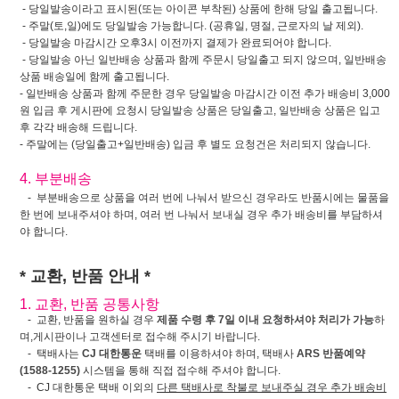
- 당일발송이라고 표시된(또는 아이콘 부착된) 상품에 한해 당일 출고됩니다.
- 주말(토,일)에도 당일발송 가능합니다. (공휴일, 명절, 근로자의 날 제외).
- 당일발송 마감시간 오후3시 이전까지 결제가 완료되어야 합니다.
- 당일발송 아닌 일반배송 상품과 함께 주문시 당일출고 되지 않으며, 일반배송
상품 배송일에 함께 출고됩니다.
- 일반배송 상품과 함께 주문한 경우 당일발송 마감시간 이전 추가 배송비 3,000
원 입금 후 게시판에 요청시 당일발송 상품은 당일출고, 일반배송 상품은 입고
후 각각 배송해 드립니다.
- 주말에는 (당일출고+일반배송) 입금 후 별도 요청건은 처리되지 않습니다.
4. 부분배송
- 부분배송으로 상품을 여러 번에 나눠서 받으신 경우라도 반품시에는 물품을
한 번에 보내주셔야 하며, 여러 번 나눠서 보내실 경우 추가 배송비를 부담하셔
야 합니다.
* 교환, 반품 안내 *
1. 교환, 반품 공통사항
- 교환, 반품을 원하실 경우
제품 수령 후 7일 이내 요청하셔야 처리가 가능
하
며,게시판이나 고객센터로 접수해 주시기 바랍니다.
- 택배사는
CJ 대한통운
택배를 이용하셔야 하며, 택배사
ARS 반품예약
(1588-1255)
시스템을 통해 직접 접수해 주셔야 합니다.
- CJ 대한통운 택배 이외의
다른 택배사로 착불로 보내주실 경우 추가 배송비