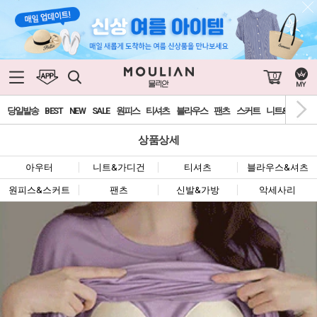
0
당일발송
BEST
NEW
SALE
원피스
티셔츠
블라우스
팬츠
스커트
니트&가디건
상품상세
아우터
니트&가디건
티셔츠
블라우스&셔츠
원피스&스커트
팬츠
신발&가방
악세사리