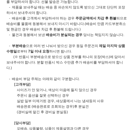
를 부담하셔야 합니다. 선불 발송은 가능합니다.
- 제품을 보내주실 때는 배송 중 파손되지 않도록 받으신 그대로 단단히 포장
하셔서 보내주셔야 합니다.
- 배송비를 고객께서 부담하셔야 하는 경우
주문금액에서 차감 후 환불
되므로
배송비를 물품에 동봉해서 보내지 마시기 바랍니다.(배송비 만큼 카드부분취소
및 현금인 경우 배송비 차감 후 환불해 드립니다.)
- 물건과 동봉해서 보낸
배송비가 분실되는 경우
당사는 책임지지 않습니다.
-
부분배송
으로 여러 번 나눠서 받으신 경우 동일 주문건의
제일 마지막 상품
수령일
로부터
7일 이내 요청
하시면 됩니다.
(※ 반품시 부분배송으로 받으신 상품 전부를 하나의 포장(박스)에 담아서
보내주셔야 합니다. 분할 반품시 박스 수만큼 추가 배송비를 부담하셔야 합니
다.)
- 배송비 부담 주체는 아래와 같이 구분합니다.
[고객부담]
사이즈가 안 맞거나, 색상이 마음에 들지 않으신 경우
주문시 옵션을 잘못 선택하신 경우
실밥 일부 미제거된 경우, 새상품에서 나는 냄새등의 사유
배송완료 (배송완료로 조회되는 경우)후 분실건
(경비실에 맡긴 후 경비실 분실등)
[당사부담]
오배송, 상품불량, 상품이 제품설명과 다른 경우