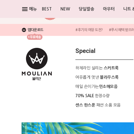
메뉴
BEST
NEW
당일발송
아우터
니트 
앱다운로드
#후기의 여왕 도전?
#푸시 혜택 받으
Special
하체라인 살리는
스커트룩
여유롭게 멋낸
블라우스룩
매일 손이가는
민소매모음
한정수량
70% SALE
패션 소품 모음
센스 한스푼