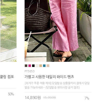
PT5853
쿨링 컴포
가볍고 시원한 데일리 와이드 팬츠
[최저가 쿠폰 적용 제외] 당일발송 상품들끼리 결제시 당일
발송 가능하세요~ (당일발송 유의사항 공지 참조)
50
%
14,890원
15,990원
7
%