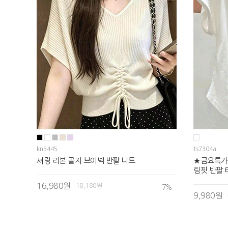
kn5445
ts7304a
셔링 리본 골지 브이넥 반팔 니트
★금요특가
림핏 반팔 
16,980원
18,180원
7
%
9,980원