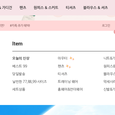
& 가디건
팬츠
원피스 & 스커트
티셔츠
블라우스 & 셔츠
려면?
#카톡 추가 혜택!
로그인
Item
아우터
니트&
오늘의 신상
베스트 99
팬츠
원피스
당일발송
티셔츠
블라우
날씬한 77,88,99 사이즈
트레이닝 웨어
악세사
세트상품
홈웨어&언더웨어
신발&