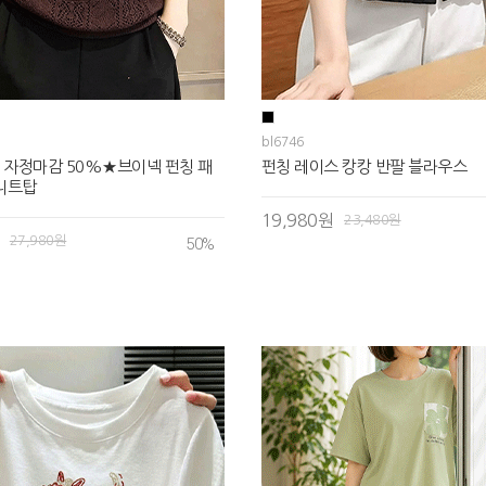
bl6746
 자정마감 50%★브이넥 펀칭 패
펀칭 레이스 캉캉 반팔 블라우스
니트탑
19,980원
23,480원
27,980원
50
%