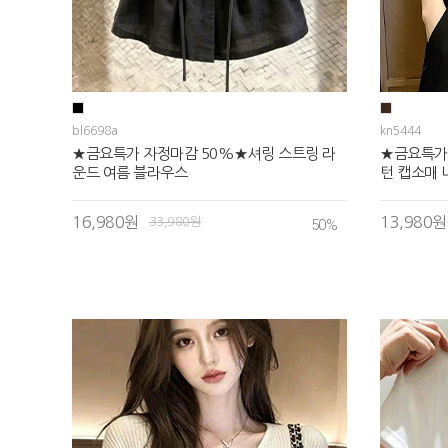
bl6698a
kn5444
★금요특가 자정마감 50%★셔링 스트링 라
★금요특가
운드 여름 블라우스
턴 캡소매 
16,980원
13,980원
33,980원
50
%