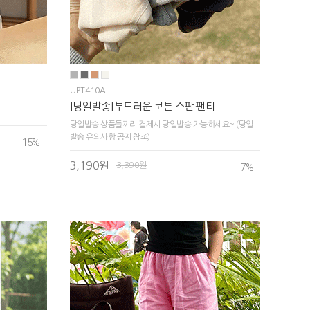
UPT410A
[당일발송]부드러운 코튼 스판 팬티
당일발송 상품들끼리 결제시 당일발송 가능하세요~ (당일
발송 유의사항 공지 참조)
15
%
3,190원
3,390원
7
%