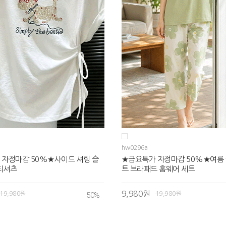
hw0296a
 자정마감 50%★사이드 셔링 슬
★금요특가 자정마감 50%★여름 
티셔츠
트 브라패드 홈웨어 세트
9,980원
19,980원
19,980원
50
%