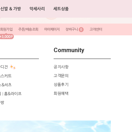
신발 & 가방
악세사리
세트상품
회원가입
주문/배송조회
마이페이지
장바구니
고객센터
0
Community
가디건
공지사항
고객문의
&스커트
상품후기
스&셔츠
회원혜택
리
홈&라이프
|
가방