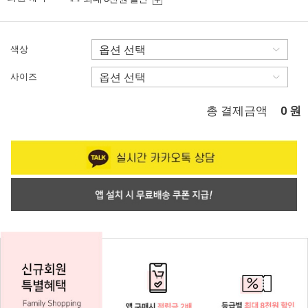
색상
사이즈
총 결제금액
원
0