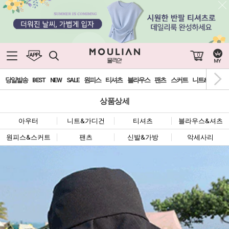
0
당일발송
BEST
NEW
SALE
원피스
티셔츠
블라우스
팬츠
스커트
니트&가디건
상품상세
아우터
니트&가디건
티셔츠
블라우스&셔츠
원피스&스커트
팬츠
신발&가방
악세사리