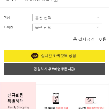
색상
사이즈
총 결제금액
원
0