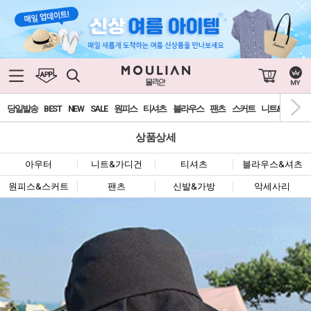
0
당일발송
BEST
NEW
SALE
원피스
티셔츠
블라우스
팬츠
스커트
니트&가디건
상품상세
아우터
니트&가디건
티셔츠
블라우스&셔츠
원피스&스커트
팬츠
신발&가방
악세사리