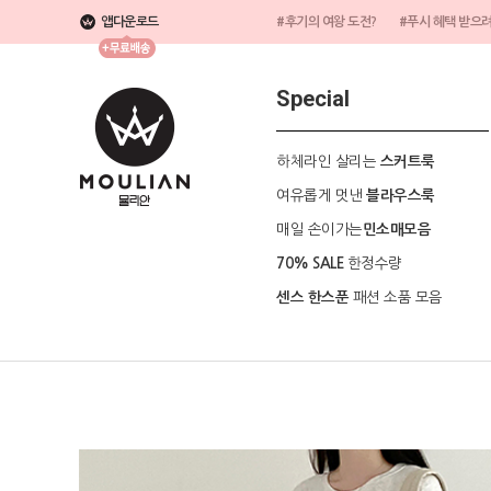
앱다운로드
#후기의 여왕 도전?
#푸시 혜택 받으
Special
하체라인 살리는
스커트룩
여유롭게 멋낸
블라우스룩
매일 손이가는
민소매모음
한정수량
70% SALE
패션 소품 모음
센스 한스푼