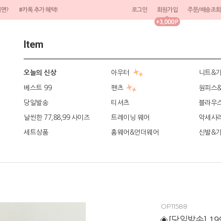
려면?
#카톡 추가 혜택!
로그인
회원가입
주문/배송조회
Item
아우터
니트&
오늘의 신상
베스트 99
팬츠
원피스
당일발송
티셔츠
블라우
날씬한 77,88,99 사이즈
트레이닝 웨어
악세사
세트상품
홈웨어&언더웨어
신발&
OP11588
◈[당일발송] 1