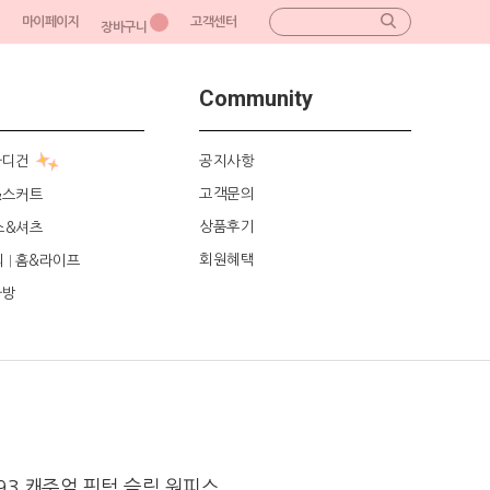
마이페이지
고객센터
장바구니
Community
가디건
공지사항
고객문의
&스커트
상품후기
스&셔츠
회원혜택
리
홈&라이프
|
가방
993 캐주얼 핀턱 슬림 원피스