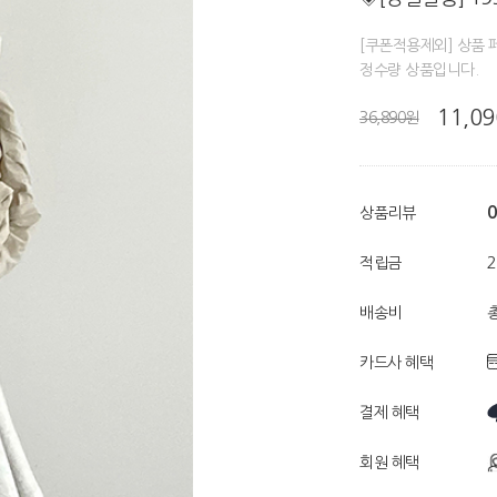
[쿠폰적용제외] 상품 
정수량 상품입니다.
11,0
36,890원
0
상품리뷰
적립금
배송비
총
카드사 혜택
결제 혜택
회원 혜택