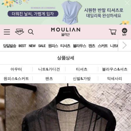
당일발송
BEST
NEW
SALE
원피스
티셔츠
블라우스
팬츠
스커트
니트&가디건
상품상세
아우터
니트&가디건
티셔츠
블라우스&셔츠
원피스&스커트
팬츠
신발&가방
악세사리