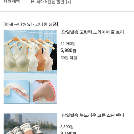
회원 혜택
최대 8천원 할인
[함께 구매해요! - 코디한 상품]
[당일발송]고탄력 노와이어 쿨 브라
11,980원
5,980
원
50원 적립
[당일발송]부드러운 코튼 스판 팬티
3,390원
3,190
원