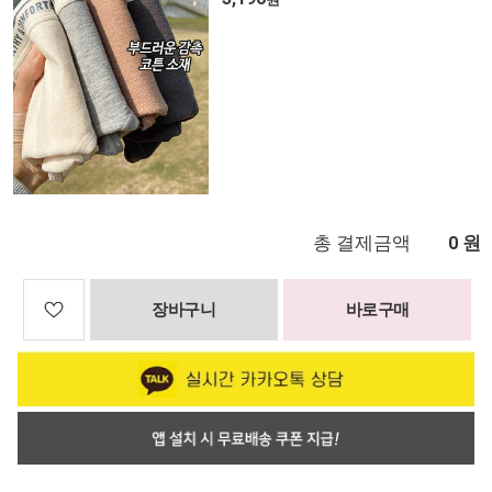
총 결제금액
원
0
장바구니
바로구매