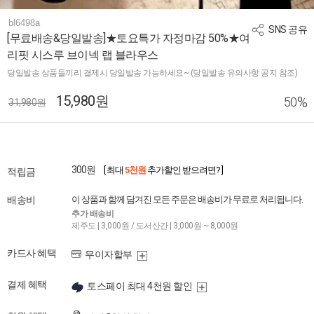
bl6498a
SNS 공유
[무료배송&당일발송]★토요특가 자정마감 50%★여
리핏 시스루 브이넥 랩 블라우스
당일발송 상품들끼리 결제시 당일발송 가능하세요~ (당일발송 유의사항 공지 참조)
15,980원
%
50
31,980원
300원
[ 최대
5천원
추가할인 받으려면? ]
적립금
배송비
이 상품과 함께 담겨진 모든 주문은 배송비가 무료로 처리됩니다.
추가 배송비
제주도 | 3,000원 / 도서산간 | 3,000원 ~ 8,000원
카드사 혜택
무이자할부
결제 혜택
토스페이 최대 4천원 할인