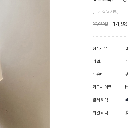
[쿠폰 적용 제외]
14,9
29,980원
0
상품리뷰
적립금
배송비
총
카드사 혜택
결제 혜택
회원 혜택