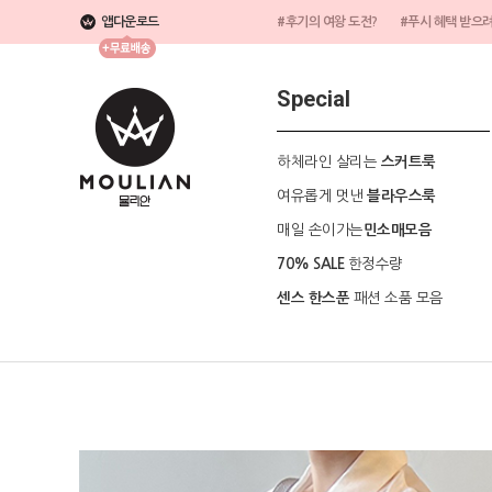
앱다운로드
#후기의 여왕 도전?
#푸시 혜택 받으
Special
하체라인 살리는
스커트룩
여유롭게 멋낸
블라우스룩
매일 손이가는
민소매모음
한정수량
70% SALE
패션 소품 모음
센스 한스푼