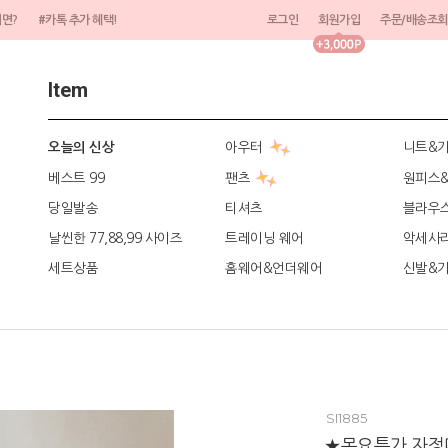
려면?
#카톡 추가 혜택!
로그인
회원가입
주문/배송조회
Item
아우터
니트&
오늘의 신상
베스트 99
팬츠
원피스
당일발송
티셔츠
블라우
날씬한 77,88,99 사이즈
트레이닝 웨어
악세사
세트상품
홈웨어&언더웨어
신발&
SI1885
★목요특가 자정