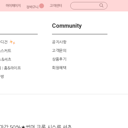
마이페이지
고객센터
장바구니
Community
가디건
공지사항
고객문의
&스커트
상품후기
스&셔츠
회원혜택
리
홈&라이프
|
가방
마감 50%★썸머 크롭 시스루 셔츠