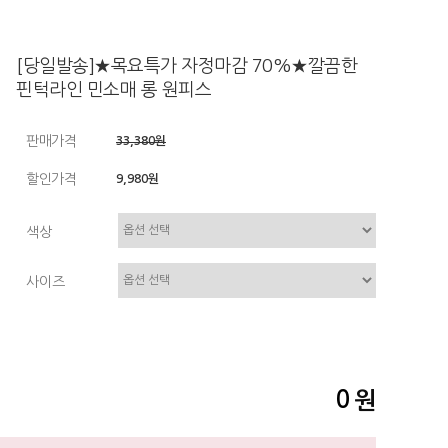
[당일발송]★목요특가 자정마감 70%★깔끔한
핀턱라인 민소매 롱 원피스
판매가격
33,380원
할인가격
9,980원
색상
사이즈
0
원