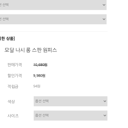
디한 상품]
모달 나시 롱 스판 원피스
판매가격
10,680원
할인가격
9,980원
적립금
94원
색상
사이즈