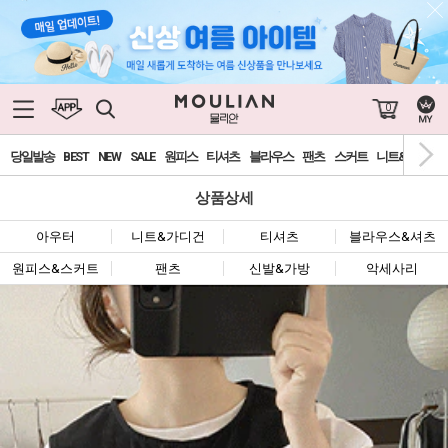
0
당일발송
BEST
NEW
SALE
원피스
티셔츠
블라우스
팬츠
스커트
니트&가디건
상품상세
아우터
니트&가디건
티셔츠
블라우스&셔츠
원피스&스커트
팬츠
신발&가방
악세사리