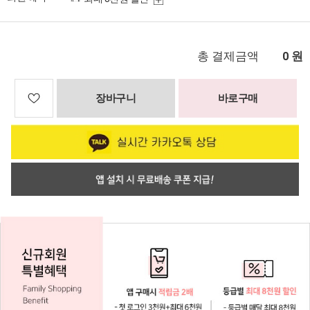
총 결제금액
원
0
장바구니
바로구매