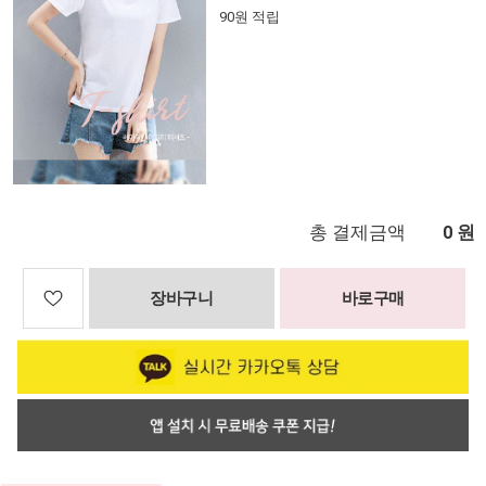
90원 적립
총 결제금액
원
0
장바구니
바로구매