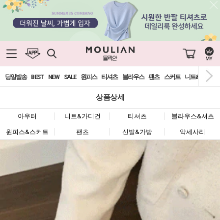
당일발송
BEST
NEW
SALE
원피스
티셔츠
블라우스
팬츠
스커트
니트&가디건
상품상세
아우터
니트&가디건
티셔츠
블라우스&셔츠
원피스&스커트
팬츠
신발&가방
악세사리