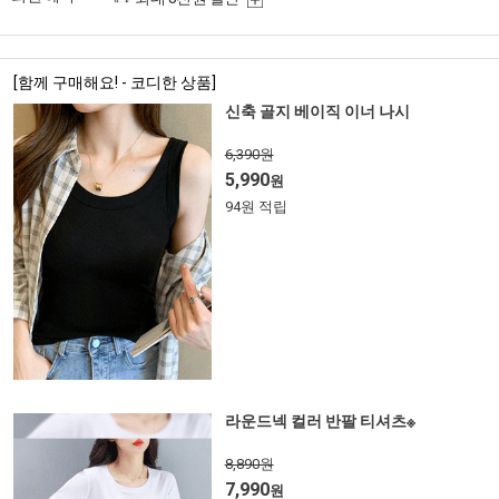
[함께 구매해요! - 코디한 상품]
신축 골지 베이직 이너 나시
6,390원
5,990
원
94원 적립
라운드넥 컬러 반팔 티셔츠※
8,890원
7,990
원