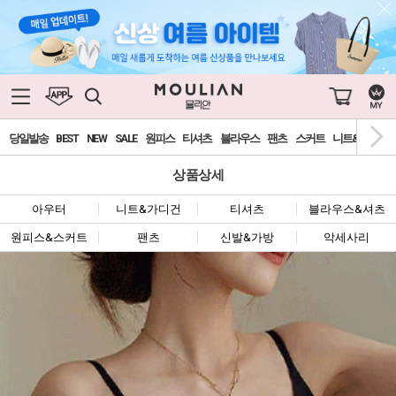
당일발송
BEST
NEW
SALE
원피스
티셔츠
블라우스
팬츠
스커트
니트&가디건
상품상세
아우터
니트&가디건
티셔츠
블라우스&셔츠
원피스&스커트
팬츠
신발&가방
악세사리