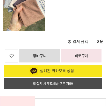
총 결제금액
원
0
장바구니
바로구매