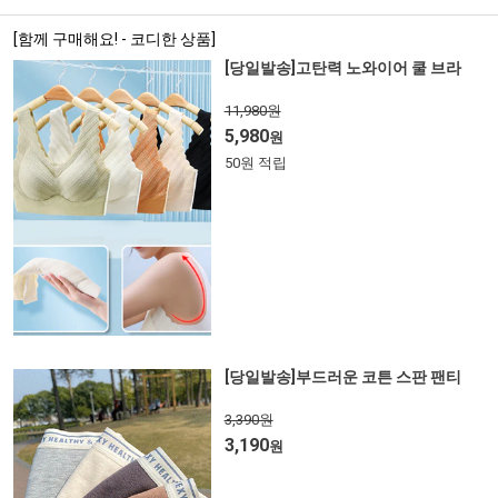
[함께 구매해요! - 코디한 상품]
[당일발송]고탄력 노와이어 쿨 브라
11,980원
5,980
원
50원 적립
[당일발송]부드러운 코튼 스판 팬티
3,390원
3,190
원