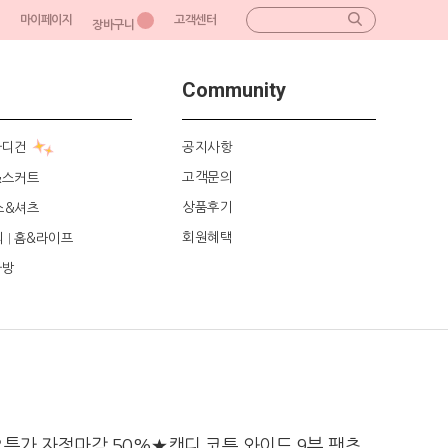
마이페이지
고객센터
장바구니
Community
가디건
공지사항
고객문의
&스커트
상품후기
스&셔츠
회원혜택
리
홈&라이프
|
가방
특가 자정마감 50%★캔디 코튼 와이드 9부 팬츠