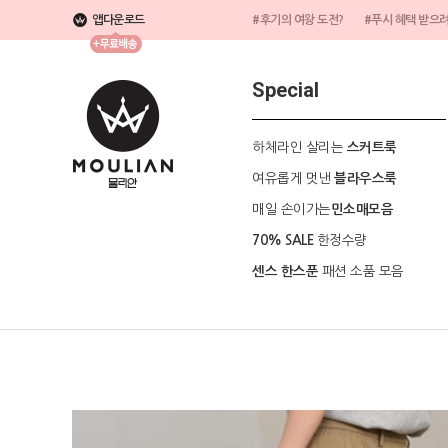
앱다운로드
#후기의 여왕 도전?
#푸시 혜택 받으
Special
하체라인 살리는
스커트룩
여유롭게 멋낸
블라우스룩
매일 손이가는
민소매모음
한정수량
70% SALE
패션 소품 모음
센스 한스푼