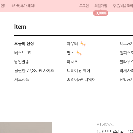
려면?
#카톡 추가 혜택!
로그인
회원가입
주문/배송조회
Item
아우터
니트&
오늘의 신상
베스트 99
팬츠
원피스
당일발송
티셔츠
블라우
날씬한 77,88,99 사이즈
트레이닝 웨어
악세사
세트상품
홈웨어&언더웨어
신발&
PT5107A_1
[당일발송]★금요